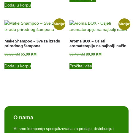
Dodaj u korpu
Akcija!
Akcija!
Make Shampoo – Sve za izradu
Aroma BOX – Osjeti
prirodnog šampona
aromaterapiju na najbolji način
80,00
KM
65,00
KM
93,40
KM
80,00
KM
Dodaj u korpu
Pročitaj više
O nama
Mi smo kompanija specijalizovana za prodaju, distribuciju i