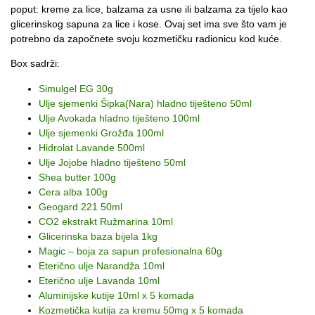
poput: kreme za lice, balzama za usne ili balzama za tijelo kao
glicerinskog sapuna za lice i kose. Ovaj set ima sve što vam je
potrebno da započnete svoju kozmetičku radionicu kod kuće.
Box sadrži:
Simulgel EG 30g
Ulje sjemenki Šipka(Nara) hladno tiješteno 50ml
Ulje Avokada hladno tiješteno 100ml
Ulje sjemenki Grožđa 100ml
Hidrolat Lavande 500ml
Ulje Jojobe hladno tiješteno 50ml
Shea butter 100g
Cera alba 100g
Geogard 221 50ml
CO2 ekstrakt Ružmarina 10ml
Glicerinska baza bijela 1kg
Magic – boja za sapun profesionalna 60g
Eterično ulje Narandža 10ml
Eterično ulje Lavanda 10ml
Aluminijske kutije 10ml x 5 komada
Kozmetička kutija za kremu 50mg x 5 komada