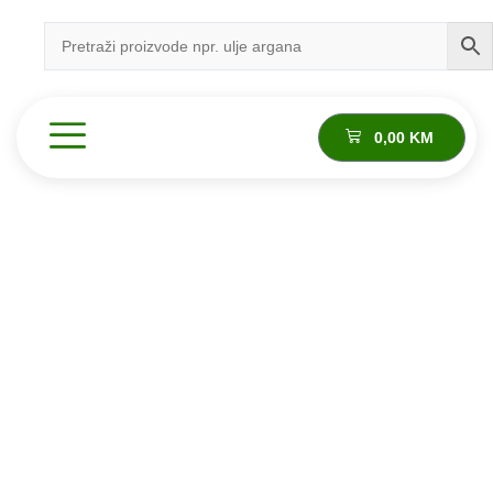
0,00
KM
Proizvod