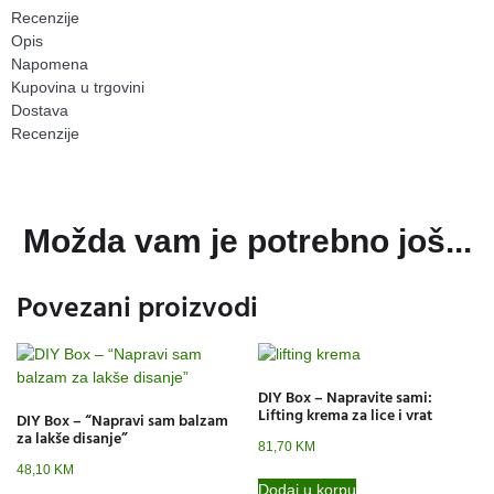
Recenzije
Opis
Napomena
Kupovina u trgovini
Dostava
Recenzije
Možda vam je potrebno još...
Povezani proizvodi
DIY Box – Napravite sami:
Lifting krema za lice i vrat
DIY Box – “Napravi sam balzam
za lakše disanje”
81,70
KM
48,10
KM
Dodaj u korpu