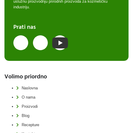
uslužnu proizvodnju prirodnih proizvoda za kozmetičku
industriju.
Prati nas
Volimo priordno
Naslovna
O nama
Proizvodi
Blog
Recepture