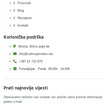
Proizvodi
Blog
Recepture
Kontakt
Korisnička podrška
Mostar, Bišće polje bb
info@volimoprirodno.net
+387 61 710 970
Ponedjeljak - Petak: 08:00h - 16:00h
Prati najnovije vijesti
Obećavamo nećemo vas smarati već pružati samo korisne informacije
putem e-mail.