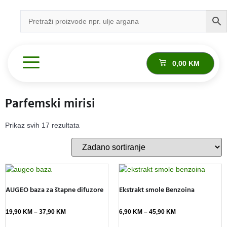
0,00
KM
Parfemski mirisi
Prikaz svih 17 rezultata
AUGEO baza za štapne difuzore
Ekstrakt smole Benzoina
19,90
KM
–
37,90
KM
6,90
KM
–
45,90
KM