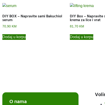
DIY BOX – Napravite sami Bakuchiol
DIY Box – Napravite s
serum
krema za lice i vrat
70,90
KM
81,70
KM
Dodaj u korpu
Dodaj u korpu
Voli
O nama