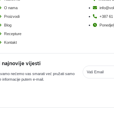
O nama
info@vol
Proizvodi
+387 61
Blog
Ponedjel
Recepture
Kontakt
i najnovije vijesti
vamo nećemo vas smarati već pružati samo
e informacije putem e-mail.