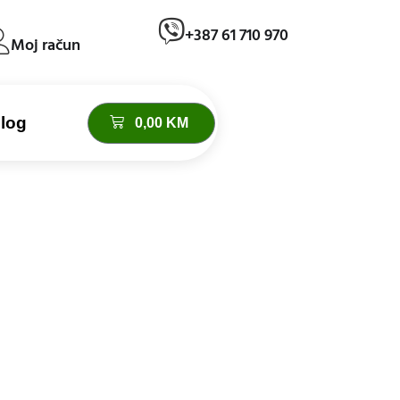
+387 61 710 970
Moj račun
log
0,00
KM