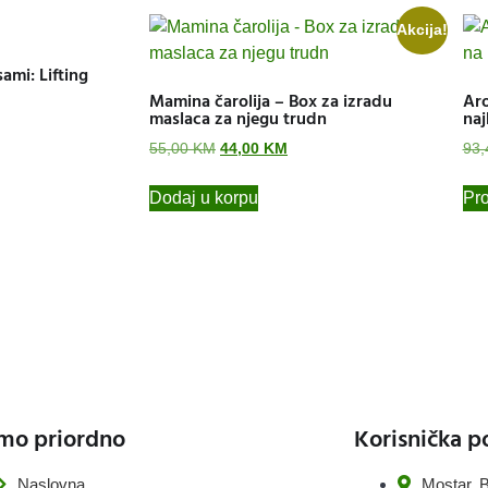
Akcija!
ami: Lifting
Mamina čarolija – Box za izradu
Aro
maslaca za njegu trudn
naj
55,00
KM
44,00
KM
93
Dodaj u korpu
Pro
mo priordno
Korisnička p
Naslovna
Mostar, B