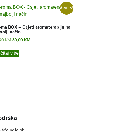
Akcija!
ma BOX – Osjeti aromaterapiju na
bolji način
,40
KM
80,00
KM
čitaj više
odrška
išće polje bb