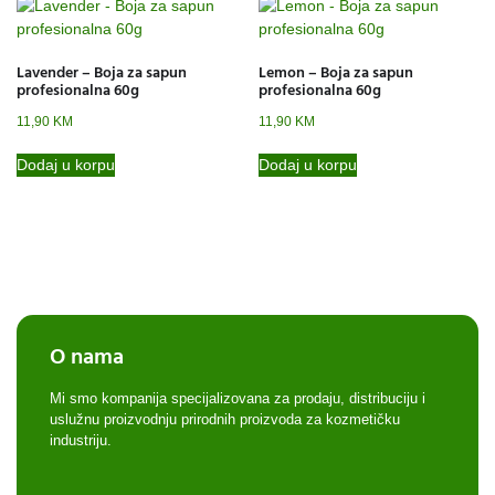
Lavender – Boja za sapun
Lemon – Boja za sapun
profesionalna 60g
profesionalna 60g
11,90
KM
11,90
KM
Dodaj u korpu
Dodaj u korpu
O nama
Mi smo kompanija specijalizovana za prodaju, distribuciju i
uslužnu proizvodnju prirodnih proizvoda za kozmetičku
industriju.