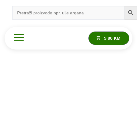
5,80
KM
Proizvod