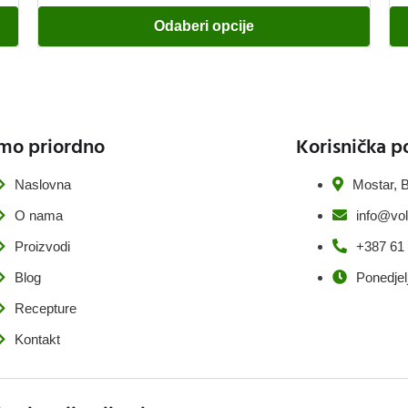
Odaberi opcije
mo priordno
Korisnička p
Naslovna
Mostar, B
O nama
info@vol
Proizvodi
+387 61
Blog
Ponedjel
Recepture
Kontakt