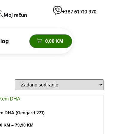
+387 61 710 970
Moj račun
log
0,00
KM
m DHA (Geogard 221)
90
KM
–
79,90
KM