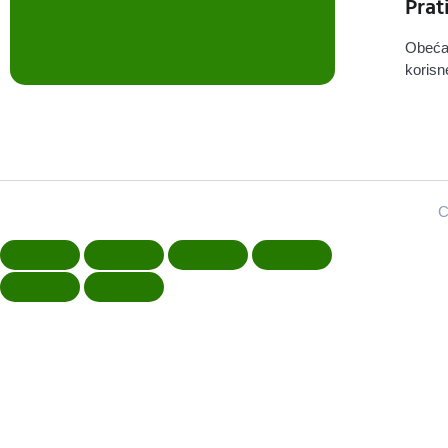
Prat
Obeća
korisn
C