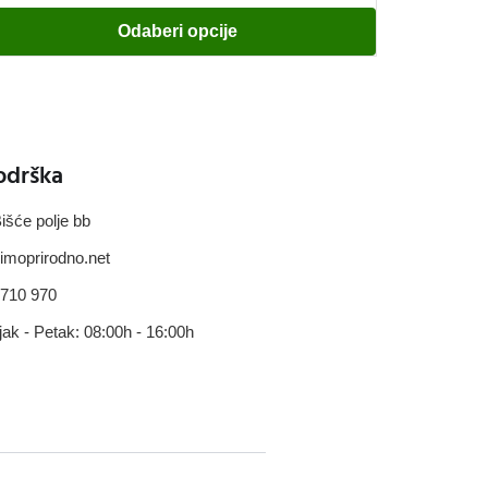
Odaberi opcije
odrška
išće polje bb
imoprirodno.net
 710 970
jak - Petak: 08:00h - 16:00h