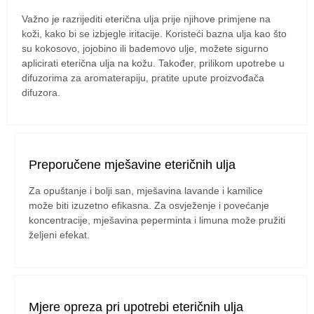
Važno je razrijediti eterična ulja prije njihove primjene na
koži, kako bi se izbjegle iritacije. Koristeći bazna ulja kao što
su kokosovo, jojobino ili bademovo ulje, možete sigurno
aplicirati eterična ulja na kožu. Također, prilikom upotrebe u
difuzorima za aromaterapiju, pratite upute proizvođača
difuzora.
Preporučene mješavine eteričnih ulja
Za opuštanje i bolji san, mješavina lavande i kamilice
može biti izuzetno efikasna. Za osvježenje i povećanje
koncentracije, mješavina peperminta i limuna može pružiti
željeni efekat.
Mjere opreza pri upotrebi eteričnih ulja