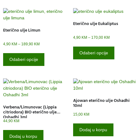
Eterično ulje Eukaliptus
Eterično ulje Limun
4,90
KM
–
170,00
KM
4,90
KM
–
189,90
KM
Odaberi opcije
Odaberi opcije
Ajowan eterično ulje Oshadhi
10ml
Verbena/Limunovac (Lippia
citriodora) BIO eterično ulje
15,00
KM
Oshadhi 3ml
44,90
KM
Dodaj u korpu
Dodaj u korpu