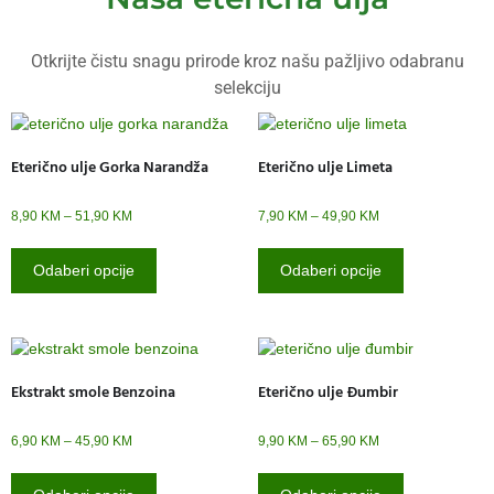
Otkrijte čistu snagu prirode kroz našu pažljivo odabranu
selekciju
Eterično ulje Gorka Narandža
Eterično ulje Limeta
8,90
KM
–
51,90
KM
7,90
KM
–
49,90
KM
Odaberi opcije
Odaberi opcije
Ekstrakt smole Benzoina
Eterično ulje Đumbir
6,90
KM
–
45,90
KM
9,90
KM
–
65,90
KM