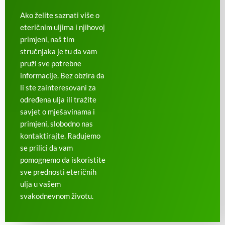
Ako želite saznati više o
eteričnim uljima i njihovoj
primjeni, naš tim
stručnjaka je tu da vam
pruži sve potrebne
informacije. Bez obzira da
li ste zainteresovani za
određena ulja ili tražite
savjet o mješavinama i
primjeni, slobodno nas
kontaktirajte. Radujemo
se prilici da vam
pomognemo da iskoristite
sve prednosti eteričnih
ulja u vašem
svakodnevnom životu.