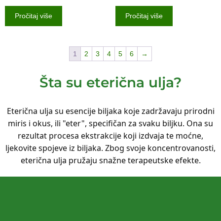
Pročitaj više
Pročitaj više
1
2
3
4
5
6
→
Šta su eterična ulja?
Eterična ulja su esencije biljaka koje zadržavaju prirodni
miris i okus, ili "eter", specifičan za svaku biljku. Ona su
rezultat procesa ekstrakcije koji izdvaja te moćne,
ljekovite spojeve iz biljaka. Zbog svoje koncentrovanosti,
eterična ulja pružaju snažne terapeutske efekte.