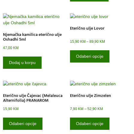
Eterično ulje Lovor
Njemačka kamilica eterično ulje
Oshadhi 5ml
15,90
KM
–
89,90
KM
47,00
KM
Odaberi opcije
Dodaj u korpu
Eterično ulje Čajevac (Melaleuca
Eterično ulje Zimzelen
Alternifolia) PRANAROM
15,90
KM
7,90
KM
–
52,90
KM
Odaberi opcije
Odaberi opcije