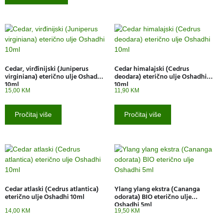
Cedar, virđinijski (Juniperus
Cedar himalajski (Cedrus
virginiana) eterično ulje Oshadhi
deodara) eterično ulje Oshadhi
10ml
10ml
15,00
KM
11,90
KM
Pročitaj više
Pročitaj više
Cedar atlaski (Cedrus atlantica)
Ylang ylang ekstra (Cananga
eterično ulje Oshadhi 10ml
odorata) BIO eterično ulje
Oshadhi 5ml
14,00
KM
19,50
KM