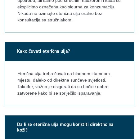
upotrebu, ali samo pod stručnim nadzorom i kada su
eksplicitno označena kao sigurna za konzumaciju.
Nikada ne uzimajte eterična ulja oralno bez
konsultacije sa stručnjakom.
Kako čuvati eterična ulja?
Eterična ulja treba čuvati na hladnom i tamnom
mjestu, daleko od direktne sunčeve svjetlosti.
Također, važno je osigurati da su bočice dobro
zatvorene kako bi se spriječilo isparavanje.
Da li se eterična ulja mogu koristiti direktno na
koži?