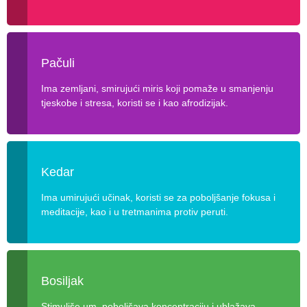
Pačuli
Ima zemljani, smirujući miris koji pomaže u smanjenju
tjeskobe i stresa, koristi se i kao afrodizijak.
Kedar
Ima umirujući učinak, koristi se za poboljšanje fokusa i
meditacije, kao i u tretmanima protiv peruti.
Bosiljak
Stimuliše um, poboljšava koncentraciju i ublažava