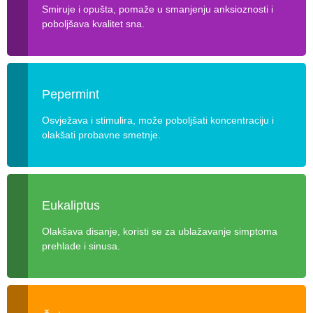
Smiruje i opušta, pomaže u smanjenju anksioznosti i
poboljšava kvalitet sna.
Pepermint
Osvježava i stimulira, može poboljšati koncentraciju i
olakšati probavne smetnje.
Eukaliptus
Olakšava disanje, koristi se za ublažavanje simptoma
prehlade i sinusa.