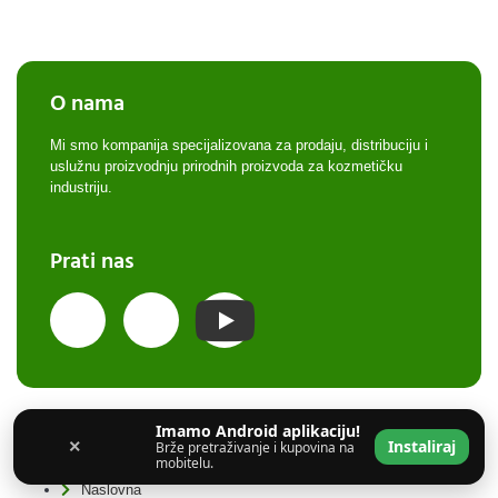
O nama
Mi smo kompanija specijalizovana za prodaju, distribuciju i
uslužnu proizvodnju prirodnih proizvoda za kozmetičku
industriju.
Prati nas
Imamo Android aplikaciju!
Volimo priordno
×
Instaliraj
Brže pretraživanje i kupovina na
mobitelu.
Naslovna