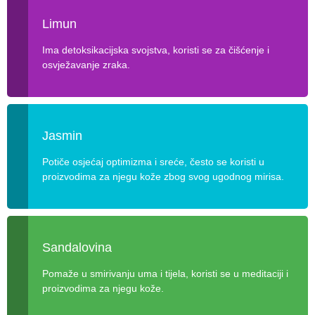
Limun
Ima detoksikacijska svojstva, koristi se za čišćenje i
osvježavanje zraka.
Jasmin
Potiče osjećaj optimizma i sreće, često se koristi u
proizvodima za njegu kože zbog svog ugodnog mirisa.
Sandalovina
Pomaže u smirivanju uma i tijela, koristi se u meditaciji i
proizvodima za njegu kože.