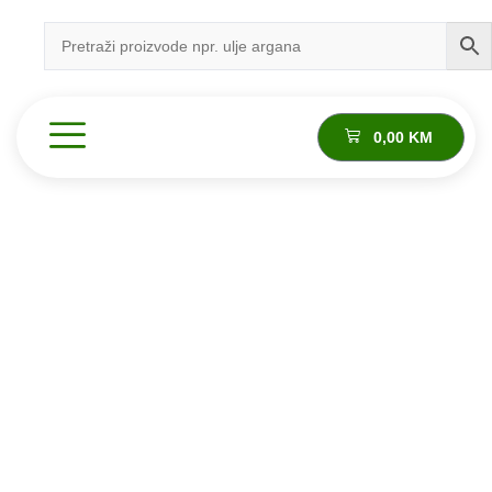
0,00
KM
Sve što je potrebno znati
Eterična ulja
Eterična ulja predstavljaju prirodne, visoko