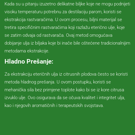
Kada su u pitanju izuzetno delikatne biljke koje ne mogu podnijeti
visoku temperaturu potrebnu za destilaciju parom, koristi se
ekstrakcija rastvaračima. U ovom procesu, biljni materijal se
tretira specifičnim rastvaračima koji razlažu eterično ulje, koje
se zatim odvaja od rastvarača. Ovaj metod omogućava
dobijanje ulja iz biljaka koje bi inače bile oštećene tradicionalnijim
metodama ekstrakcije.
Hladno Prešanje:
Za ekstrakciju eteričnih ulja iz citrusnih plodova često se koristi
metoda hladnog prešanja. U ovom postupku, koristi se
mehanička sila bez primjene toplote kako bi se iz kore citrusa
izvuklo ulje. Ovo osigurava da se očuva kvalitet i integritet ulja,
kao i njegovih aromatičnih i terapeutskih svojstava.