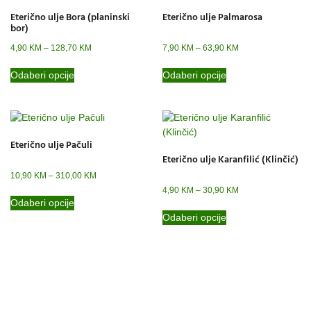
Eterično ulje Bora (planinski
Eterično ulje Palmarosa
bor)
4,90
KM
–
128,70
KM
7,90
KM
–
63,90
KM
Odaberi opcije
Odaberi opcije
Eterično ulje Pačuli
Eterično ulje Karanfilić (Klinčić)
10,90
KM
–
310,00
KM
4,90
KM
–
30,90
KM
Odaberi opcije
Odaberi opcije