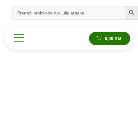
0,00
KM
Proizvod