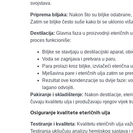
svojstava.
Priprema biljaka:
Nakon što su biljke odabrane, s
Zatim se biljke često suše kako bi se uklonio višak
Destilacija:
Glavna faza u proizvodnji eteričnih ul
proces funkcioniše:
Biljke se stavljaju u destilacijski aparat, o
Voda se zagrijava i pretvara u paru.
Para prolazi kroz biljke, izvlačeći eterična ul
Mješavina pare i eteričnih ulja zatim se pr
Rezultat ove kondenzacije su dvije faze: vod
lagano odvojiti.
Pakiranje i skladištenje:
Nakon destilacije, eteri
čuvaju kvalitetu ulja i produžavaju njegov vijek tr
Osiguranje kvalitete eteričnih ulja
Testiranje i kvaliteta
: Kvalitetu eteričnih ulja va
Testiranja uključuju analizu hemijskog sastava i m