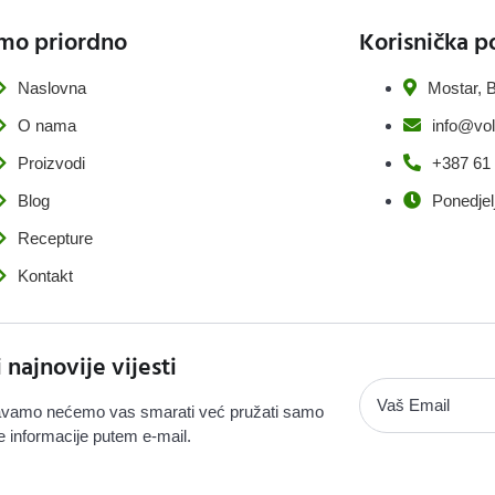
mo priordno
Korisnička p
Naslovna
Mostar, B
O nama
info@vol
Proizvodi
+387 61
Blog
Ponedjel
Recepture
Kontakt
i najnovije vijesti
vamo nećemo vas smarati već pružati samo
e informacije putem e-mail.