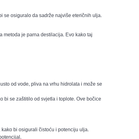
 se osiguralo da sadrže najviše eteričnih ulja.
šća metoda je parna destilacija. Evo kako taj
gusto od vode, pliva na vrhu hidrolata i može se
bi se zaštitilo od svjetla i toplote. Ove bočice
kako bi osigurali čistoću i potenciju ulja.
otencijal.