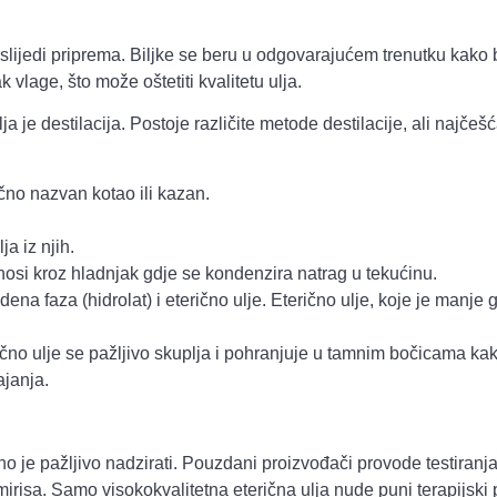
lijedi priprema. Biljke se beru u odgovarajućem trenutku kako bi
 vlage, što može oštetiti kvalitetu ulja.
ja je destilacija. Postoje različite metode destilacije, ali najče
bično nazvan kotao ili kazan.
ja iz njih.
enosi kroz hladnjak gdje se kondenzira natrag u tekućinu.
ena faza (hidrolat) i eterično ulje. Eterično ulje, koje je manje 
čno ulje se pažljivo skuplja i pohranjuje u tamnim bočicama kako 
ajanja.
žno je pažljivo nadzirati. Pouzdani proizvođači provode testiranja 
irisa. Samo visokokvalitetna eterična ulja nude puni terapijski p