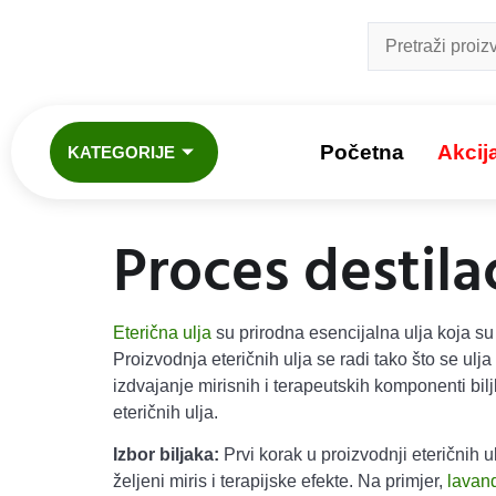
Početna
Akcij
KATEGORIJE
Proces destilac
Eterična ulja
su prirodna esencijalna ulja koja su 
Proizvodnja eteričnih ulja se radi tako što se ulj
izdvajanje mirisnih i terapeutskih komponenti bilj
eteričnih ulja.
Izbor biljaka:
Prvi korak u proizvodnji eteričnih ulj
željeni miris i terapijske efekte. Na primjer,
lavan