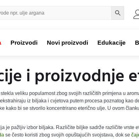
a
Proizvodi
Novi proizvodi
Edukacije
B
ije i proizvodnje e
stekla veliku popularnost zbog svojih različitih primjena u aroma
a ekstrahiraju iz biljaka i cvjetova putem procesa poznatog kao d
ke kako bi se stvorilo koncentrirano eterično ulje. U ovom članku
a je pažljiv izbor biljaka. Različite biljke sadrže različite vrste 
da
se često koristi zbog svojih opuštajućih svojstava, dok se
čaj