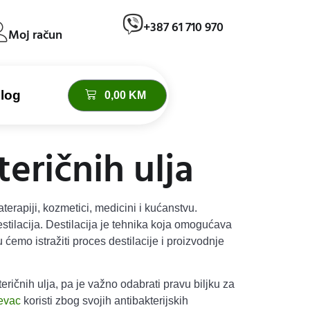
+387 61 710 970
Moj račun
log
0,00
KM
teričnih ulja
terapiji, kozmetici, medicini i kućanstvu.
estilacija. Destilacija je tehnika koja omogućava
 ćemo istražiti proces destilacije i proizvodnje
eteričnih ulja, pa je važno odabrati pravu biljku za
evac
koristi zbog svojih antibakterijskih