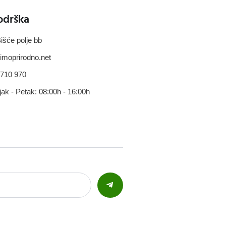
odrška
išće polje bb
imoprirodno.net
 710 970
jak - Petak: 08:00h - 16:00h