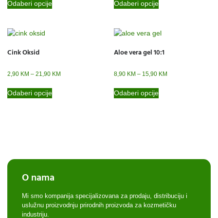
Odaberi opcije
Odaberi opcije
Cink Oksid
Aloe vera gel 10:1
2,90
KM
–
21,90
KM
8,90
KM
–
15,90
KM
Odaberi opcije
Odaberi opcije
O nama
Mi smo kompanija specijalizovana za prodaju, distribuciju i
uslužnu proizvodnju prirodnih proizvoda za kozmetičku
industriju.