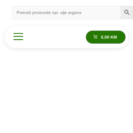
0,00
KM
Proizvod