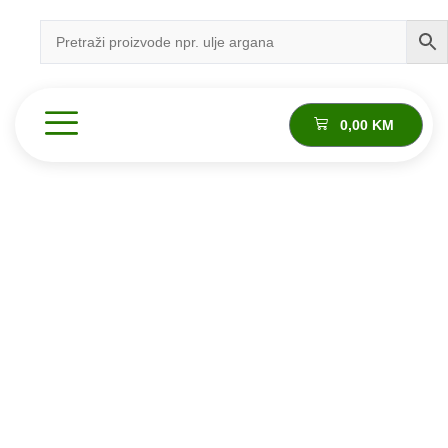
0,00
KM
Proizvod