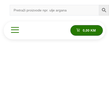
0,00
KM
Proizvod