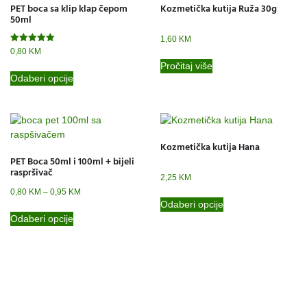
PET boca sa klip klap čepom
Kozmetička kutija Ruža 30g
50ml
1,60
KM
Ocjenjeno
0,80
KM
5.00
Pročitaj više
od 5
Odaberi opcije
Kozmetička kutija Hana
PET Boca 50ml i 100ml + bijeli
raspršivač
2,25
KM
0,80
KM
–
0,95
KM
Odaberi opcije
Odaberi opcije