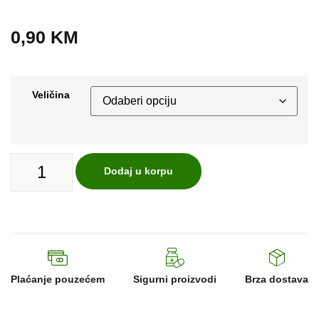
0,90
KM
Veličina
Dodaj u korpu
Plaćanje pouzećem
Sigurni proizvodi
Brza dostava