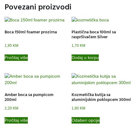
Povezani proizvodi
Boca 150ml foamer prozirna
Plastična boca 100ml sa
raspršivačem Silver
1,95
KM
1,70
KM
Pročitaj više
Dodaj u korpu
Amber boca sa pumpicom
Kozmetička kutija sa
200ml
aluminijskim poklopcem 300ml
2,20
KM
1,80
KM
Pročitaj više
Odaberi opcije