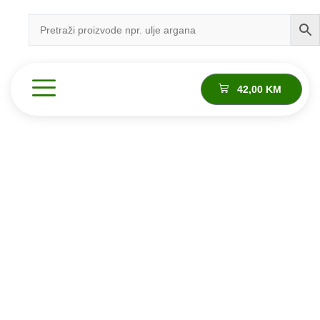
42,00
KM
Proizvod