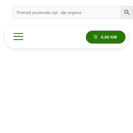
0,00
KM
Proizvod