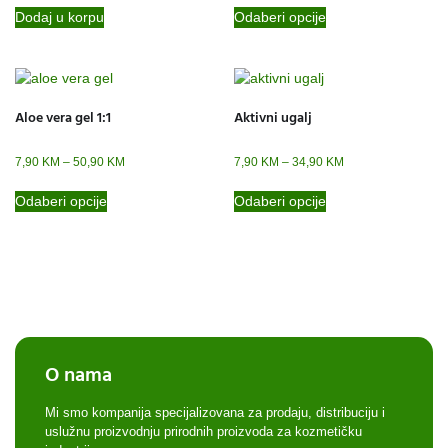
Dodaj u korpu
Odaberi opcije
Aloe vera gel 1:1
Aktivni ugalj
7,90
KM
–
50,90
KM
7,90
KM
–
34,90
KM
Odaberi opcije
Odaberi opcije
O nama
Mi smo kompanija specijalizovana za prodaju, distribuciju i
uslužnu proizvodnju prirodnih proizvoda za kozmetičku