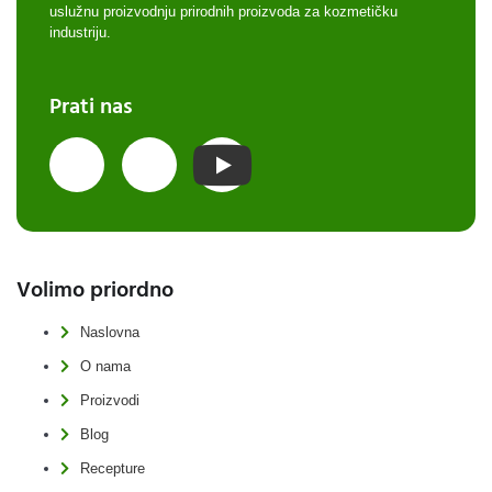
uslužnu proizvodnju prirodnih proizvoda za kozmetičku
industriju.
Prati nas
Volimo priordno
Naslovna
O nama
Proizvodi
Blog
Recepture