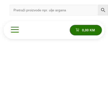
0,00
KM
Proizvod