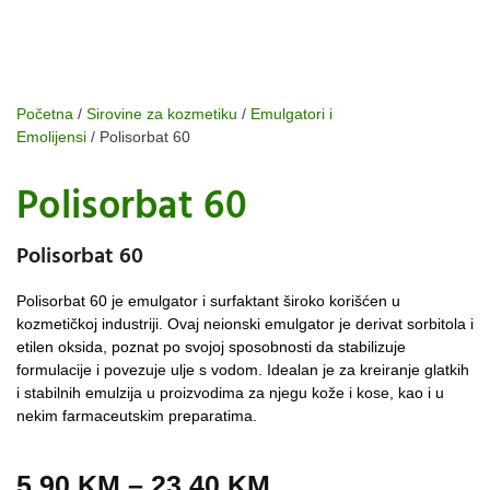
Početna
/
Sirovine za kozmetiku
/
Emulgatori i
Emolijensi
/ Polisorbat 60
Polisorbat 60
Polisorbat 60
Polisorbat 60 je emulgator i surfaktant široko korišćen u
kozmetičkoj industriji. Ovaj neionski emulgator je derivat sorbitola i
etilen oksida, poznat po svojoj sposobnosti da stabilizuje
formulacije i povezuje ulje s vodom. Idealan je za kreiranje glatkih
i stabilnih emulzija u proizvodima za njegu kože i kose, kao i u
nekim farmaceutskim preparatima.
5,90
KM
–
23,40
KM