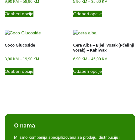
9,90
KM
–
58,90
KM
5,90
KM
–
35,00
KM
Odaberi opcije
Odaberi opcije
Coco Glucoside
Cera Alba – Bijeli vosak (Pčelinji
vosak) – Kahlwax
3,90
KM
–
19,90
KM
6,90
KM
–
45,90
KM
Odaberi opcije
Odaberi opcije
O nama
Mi smo kompanija specijalizovana za prodaju, distribuciju i