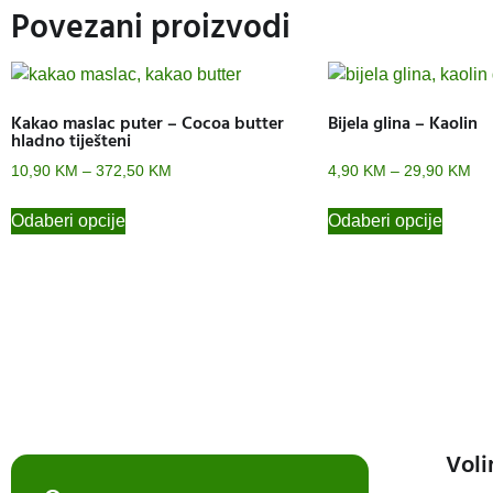
Povezani proizvodi
Kakao maslac puter – Cocoa butter
Bijela glina – Kaolin
hladno tiješteni
10,90
KM
–
372,50
KM
4,90
KM
–
29,90
KM
Odaberi opcije
Odaberi opcije
Voli