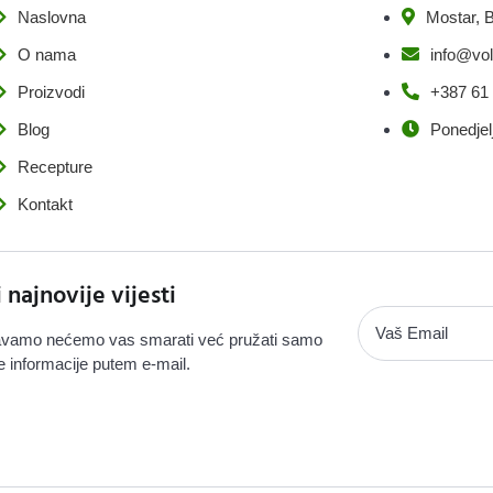
Naslovna
Mostar, B
O nama
info@vol
Proizvodi
+387 61
Blog
Ponedjel
Recepture
Kontakt
i najnovije vijesti
vamo nećemo vas smarati već pružati samo
e informacije putem e-mail.