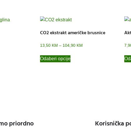
CO2 ekstrakt američke brusnice
Akt
13,50
KM
–
104,90
KM
7,
Odaberi opcije
Oda
mo priordno
Korisnička p