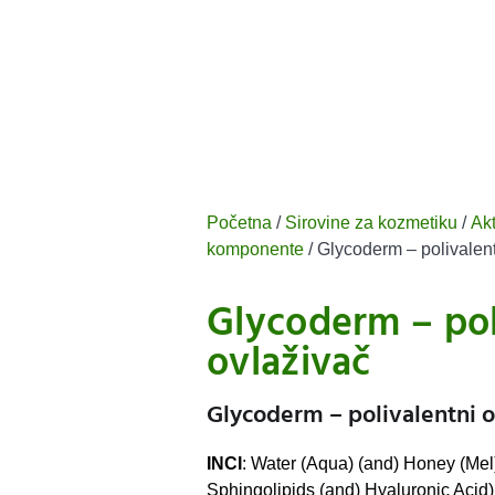
Početna
/
Sirovine za kozmetiku
/
Ak
komponente
/ Glycoderm – polivalent
Glycoderm – pol
ovlaživač
Glycoderm – polivalentni o
INCI
: Water (Aqua) (and) Honey (Mel
Sphingolipids (and) Hyaluronic Acid)