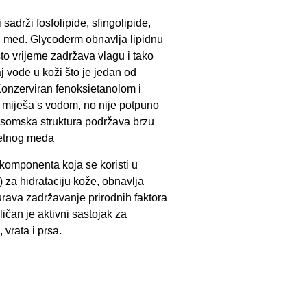
i sadrži fosfolipide, sfingolipide,
tni med. Glycoderm obnavlja lipidnu
sto vrijeme zadržava vlagu i tako
 vode u koži što je jedan od
 Konzerviran fenoksietanolom i
 miješa s vodom, no nije potpuno
osomska struktura podržava brzu
vjetnog meda
komponenta koja se koristi u
) za hidrataciju kože, obnavlja
urava zadržavanje prirodnih faktora
ičan je aktivni sastojak za
 vrata i prsa.