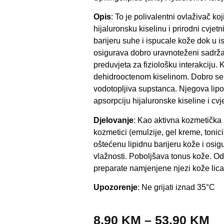
Opis
: To je polivalentni ovlaživač koj
hijaluronsku kiselinu i prirodni cvje
barijeru suhe i ispucale kože dok u i
osigurava dobro uravnoteženi sadržaj
preduvjeta za fiziološku interakciju.
dehidrooctenom kiselinom. Dobro se
vodotopljiva supstanca. Njegova lip
apsorpciju hijaluronske kiseline i c
Djelovanje
: Kao aktivna kozmetička 
kozmetici (emulzije, gel kreme, tonici
oštećenu lipidnu barijeru kože i osig
vlažnosti. Poboljšava tonus kože. Odl
preparate namjenjene njezi kože lica,
Upozorenje
: Ne grijati iznad 35°C
8,90
KM
–
53,90
KM