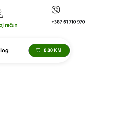
+387 61 710 970
j račun
log
0,00
KM