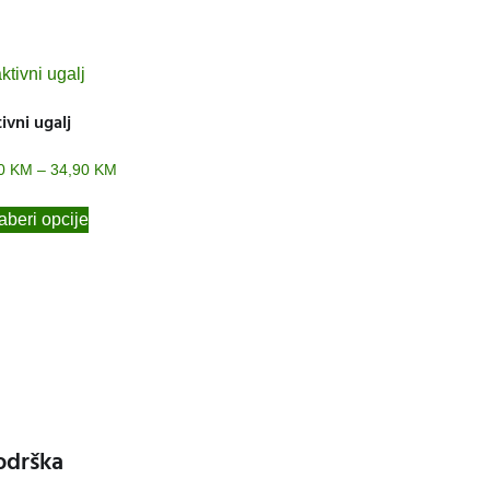
ivni ugalj
90
KM
–
34,90
KM
beri opcije
odrška