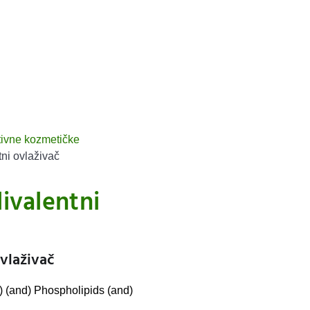
tivne kozmetičke
ni ovlaživač
ivalentni
vlaživač
) (and) Phospholipids (and)