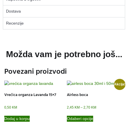
Dostava
Recenzije
Možda vam je potrebno još...
Povezani proizvodi
Akcija!
Vrećica organza Lavanda 15×7
Airless boca
0,50
KM
2,45
KM
–
2,70
KM
Dodaj u korpu
Odaberi opcije