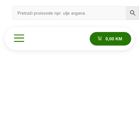
0,00
KM
Proizvod