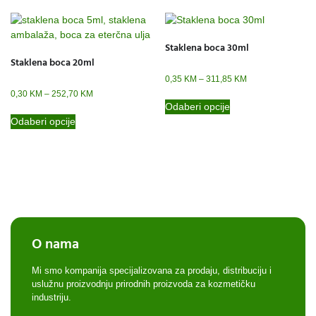
Staklena boca 30ml
Staklena boca 20ml
0,35
KM
–
311,85
KM
0,30
KM
–
252,70
KM
Odaberi opcije
Odaberi opcije
O nama
Mi smo kompanija specijalizovana za prodaju, distribuciju i
uslužnu proizvodnju prirodnih proizvoda za kozmetičku
industriju.