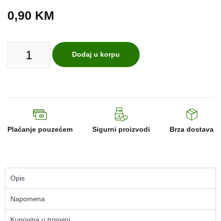
0,90
KM
Dodaj u korpu
Plaćanje pouzećem
Sigurni proizvodi
Brza dostava
Opis
Napomena
Kupovina u trgovini