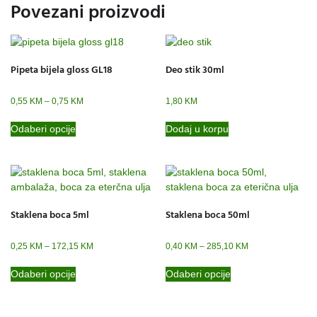
Povezani proizvodi
Pipeta bijela gloss GL18
Deo stik 30ml
0,55
KM
–
0,75
KM
1,80
KM
Odaberi opcije
Dodaj u korpu
Staklena boca 5ml
Staklena boca 50ml
0,25
KM
–
172,15
KM
0,40
KM
–
285,10
KM
Odaberi opcije
Odaberi opcije