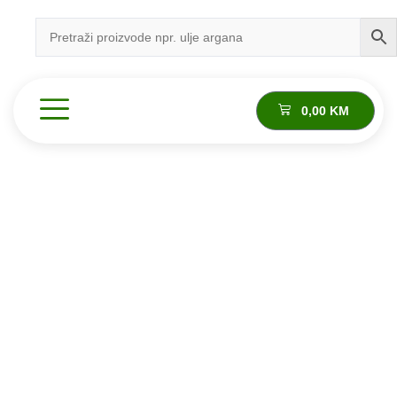
0,00
KM
Proizvod