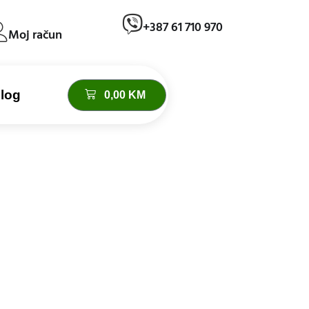
+387 61 710 970
Moj račun
log
0,00
KM