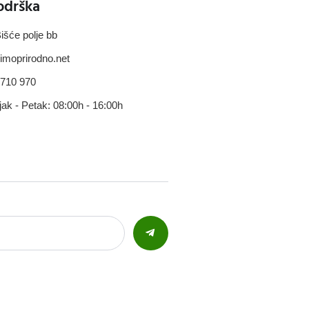
odrška
išće polje bb
imoprirodno.net
 710 970
jak - Petak: 08:00h - 16:00h