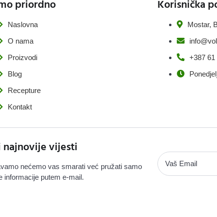
mo priordno
Korisnička p
Naslovna
Mostar, B
O nama
info@vol
Proizvodi
+387 61
Blog
Ponedjel
Recepture
Kontakt
i najnovije vijesti
vamo nećemo vas smarati već pružati samo
e informacije putem e-mail.