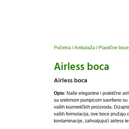
Početna
/
Ambalaža
/
Plastične boce
Airless boca
Airless boca
Opis:
Naše elegantne i praktične air
sa srebrnom pumpicom savršeno su rj
vaših kozmetičkih proizvoda. Dizajnir
vaših formulacija, ove boce pružaju o
kontaminacije, zahvaljujući airless te