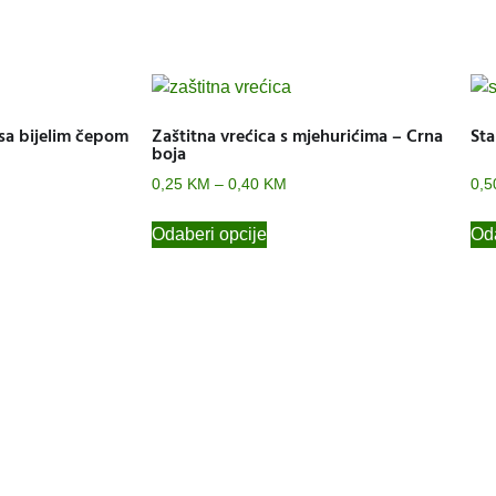
sa bijelim čepom
Zaštitna vrećica s mjehurićima – Crna
Sta
boja
0,25
KM
–
0,40
KM
0,
Odaberi opcije
Oda