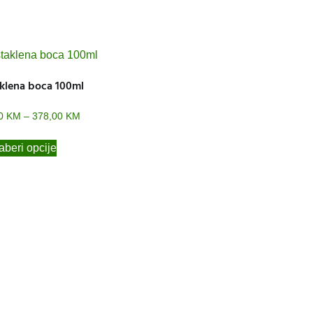
klena boca 100ml
50
KM
–
378,00
KM
beri opcije