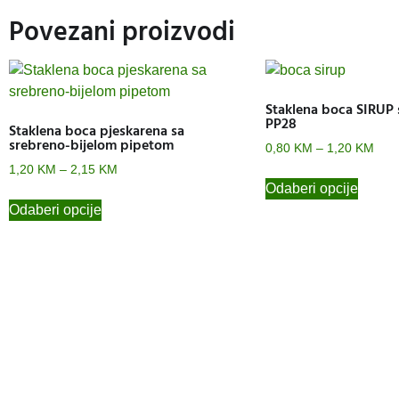
Povezani proizvodi
Staklena boca SIRUP 
PP28
Staklena boca pjeskarena sa
srebreno-bijelom pipetom
0,80
KM
–
1,20
KM
1,20
KM
–
2,15
KM
Odaberi opcije
Odaberi opcije