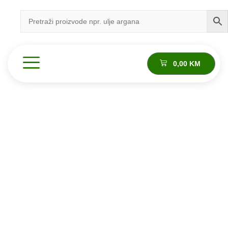
0,00
KM
Proizvod