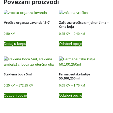
Povezani proizvodi
Vrećica organza Lavanda 15×7
Zaštitna vrećica s mjehurićima –
Crna boja
0,50
KM
0,25
KM
–
0,40
KM
Dodaj u korpu
Odaberi opcije
Staklena boca 5ml
Farmaceutske kutije
50,100,250ml
0,25
KM
–
172,15
KM
0,65
KM
–
1,70
KM
Odaberi opcije
Odaberi opcije