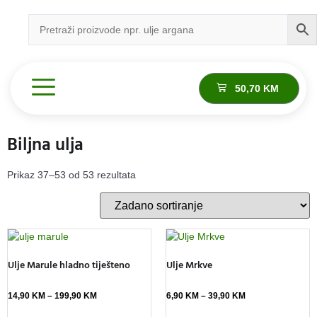
50,70
KM
Biljna ulja
Prikaz 37–53 od 53 rezultata
Ulje Marule hladno tiješteno
Ulje Mrkve
14,90
KM
–
199,90
KM
6,90
KM
–
39,90
KM