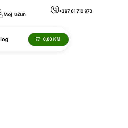
+387 61 710 970
Moj račun
log
0,00
KM