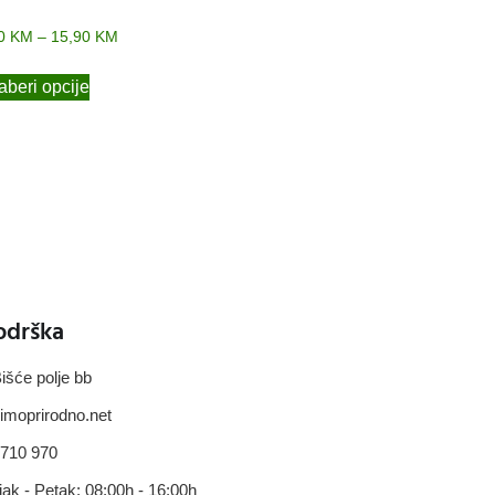
90
KM
–
15,90
KM
beri opcije
odrška
išće polje bb
imoprirodno.net
 710 970
jak - Petak: 08:00h - 16:00h