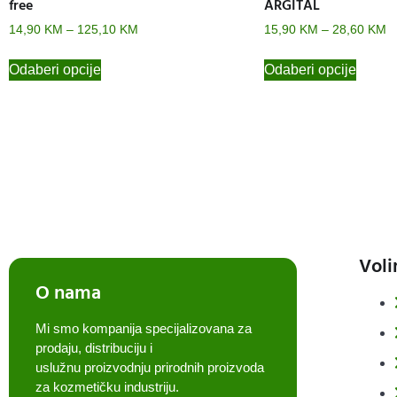
free
ARGITAL
14,90
KM
–
125,10
KM
15,90
KM
–
28,60
KM
Odaberi opcije
Odaberi opcije
Voli
O nama
Mi smo kompanija specijalizovana za
prodaju, distribuciju i
uslužnu proizvodnju prirodnih proizvoda
za kozmetičku industriju.