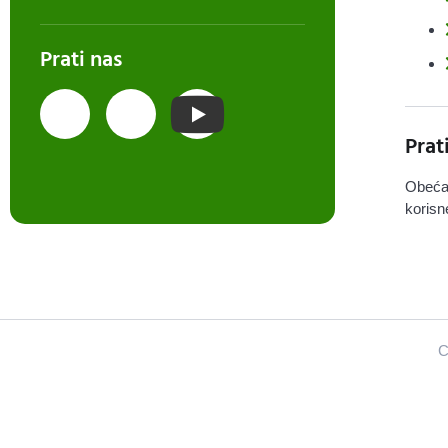
Prati nas
Prat
Obeća
korisn
C