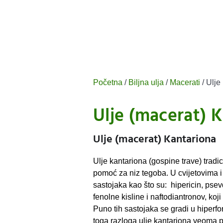
Početna
/
Biljna ulja
/
Macerati
/ Ulje
Ulje (macerat) 
Ulje (macerat) Kantariona
Ulje kantariona (gospine trave) tradi
pomoć za niz tegoba. U cvijetovima i
sastojaka kao što su: hipericin, psevd
fenolne kisline i naftodiantronov, koj
Puno tih sastojaka se gradi u hiperfori
toga razloga ulje kantariona veoma 