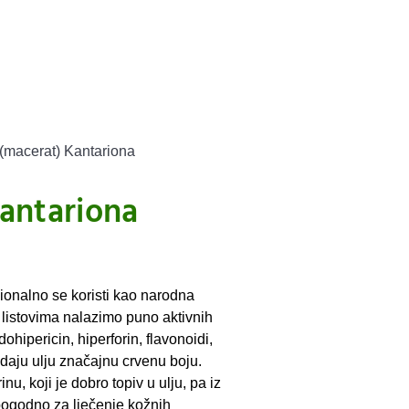
 (macerat) Kantariona
Kantariona
cionalno se koristi kao narodna
 listovima nalazimo puno aktivnih
ohipericin, hiperforin, flavonoidi,
i daju ulju značajnu crvenu boju.
nu, koji je dobro topiv u ulju, pa iz
pogodno za lječenje kožnih