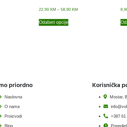
22,90
KM
–
58,90
KM
8,
Odaberi opcije
Oda
mo priordno
Korisnička p
Naslovna
Mostar, B
O nama
info@vol
Proizvodi
+387 61
Blog
Ponedjel