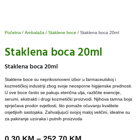
Početna
/
Ambalaža
/
Staklene boce
/ Staklena boca 20ml
Staklena boca 20ml
Staklena boca 20ml
Staklene boce su neprikosnoveni izbor u farmaceutskoj i
kozmetičkoj industriji zbog svoje neosporne higijenske prednosti.
U ove boce često se pakuju eterična ulja, različite esencije,
serumi, ekstrakti i drugi kozmetički proizvodi. Njihova tamna boja
sprječava prodor svjetlosti, što pomaže očuvanju kvalitete
osjetljivih sastojaka. Zahvaljujući svojoj maloj veličini, idealne su
za pakiranje uzoraka i putnih proizvoda
0,30
KM
–
252,70
KM