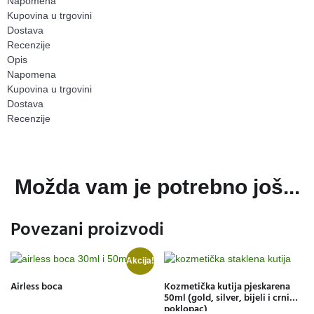
Napomena
Kupovina u trgovini
Dostava
Recenzije
Opis
Napomena
Kupovina u trgovini
Dostava
Recenzije
Možda vam je potrebno još...
Povezani proizvodi
Akcija!
Airless boca
Kozmetička kutija pjeskarena
50ml (gold, silver, bijeli i crni
poklopac)