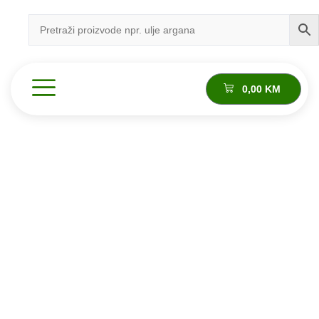
0,00
KM
Proizvod