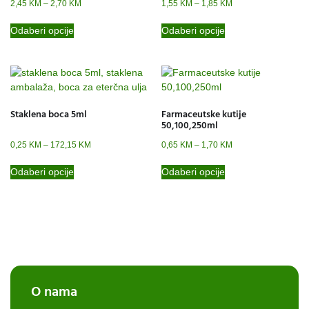
2,45
KM
–
2,70
KM
1,55
KM
–
1,85
KM
Odaberi opcije
Odaberi opcije
Staklena boca 5ml
Farmaceutske kutije
50,100,250ml
0,25
KM
–
172,15
KM
0,65
KM
–
1,70
KM
Odaberi opcije
Odaberi opcije
O nama