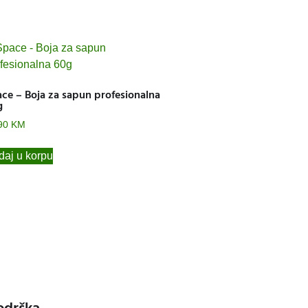
ce – Boja za sapun profesionalna
g
90
KM
aj u korpu
odrška