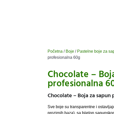
Početna
/
Boje
/
Pastelne boje za s
profesionalna 60g
Chocolate – Boj
profesionalna 6
Chocolate – Boja za sapun 
Sve boje su transparentne i ostavljaj
prozirnih baza), sa bijelon sapunsk