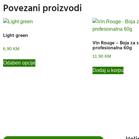
Povezani proizvodi
Light green
Vin Rouge – Boja za 
profesionalna 60g
6,90
KM
11,90
KM
Odaberi opcije
Dodaj u korpu
Voli