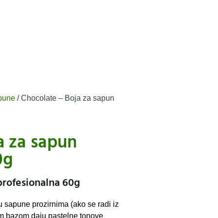
apune
/ Chocolate – Boja za sapun
a za sapun
0g
profesionalna 60g
u sapune prozirnima (ako se radi iz
om bazom daju pastelne tonove