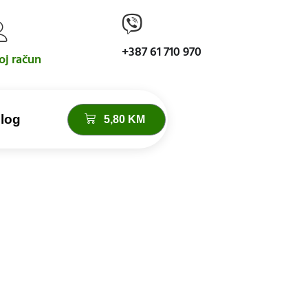
+387 61 710 970
j račun
log
5,80
KM