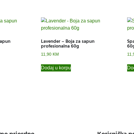
sapun
Lavender – Boja za sapun
Spa
profesionalna 60g
60
11,90
KM
11,
Dodaj u korpu
Dod
mo priordno
Korisnička p