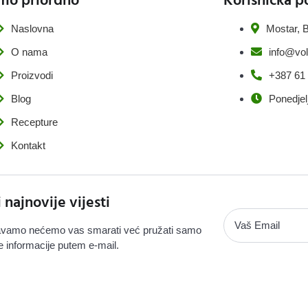
Naslovna
Mostar, B
O nama
info@vol
Proizvodi
+387 61
Blog
Ponedjel
Recepture
Kontakt
i najnovije vijesti
vamo nećemo vas smarati već pružati samo
e informacije putem e-mail.