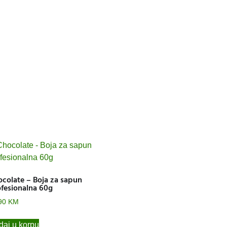
colate – Boja za sapun
fesionalna 60g
90
KM
aj u korpu