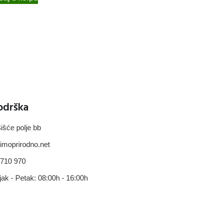
odrška
išće polje bb
imoprirodno.net
 710 970
jak - Petak: 08:00h - 16:00h