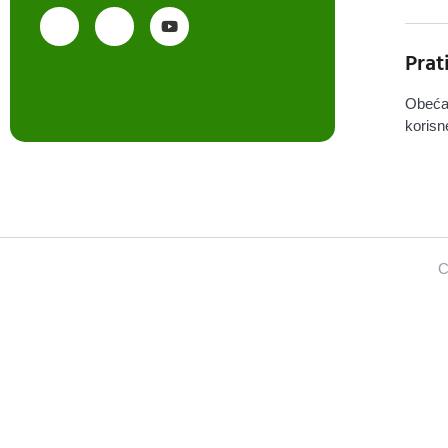
Prat
Obeća
korisn
C