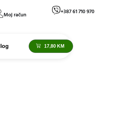
+387 61 710 970
Moj račun
log
17,80
KM