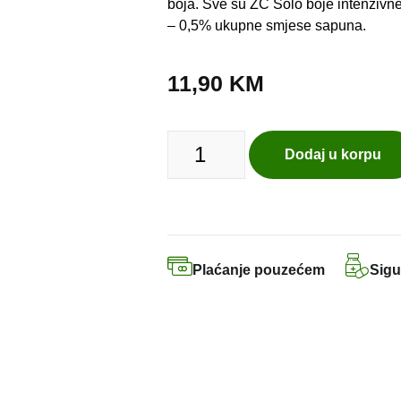
boja. Sve su ZC Solo boje intenzivne
– 0,5% ukupne smjese sapuna.
11,90
KM
Dodaj u korpu
Plaćanje pouzećem
Sigu