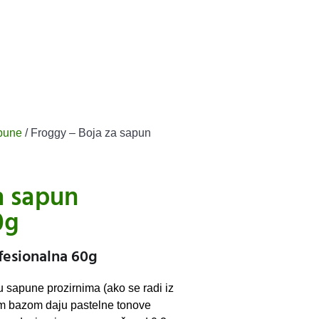
apune
/ Froggy – Boja za sapun
a sapun
0g
fesionalna 60g
u sapune prozirnima (ako se radi iz
om bazom daju pastelne tonove