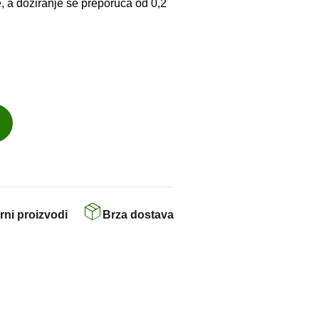
, a doziranje se preporuča od 0,2
rni proizvodi
Brza dostava