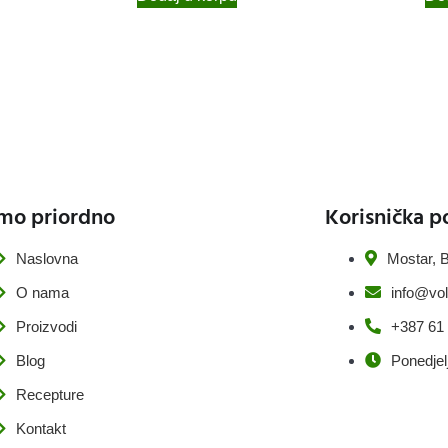
mo priordno
Korisnička p
Naslovna
Mostar, B
O nama
info@vol
Proizvodi
+387 61
Blog
Ponedjel
Recepture
Kontakt