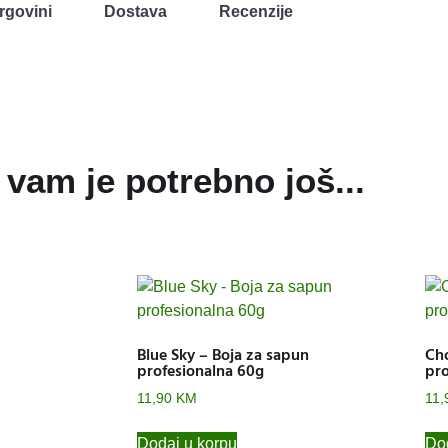
rgovini
Dostava
Recenzije
vam je potrebno još...
Blue Sky – Boja za sapun
Cho
profesionalna 60g
pro
11,90
KM
11,
Dodaj u korpu
Dod