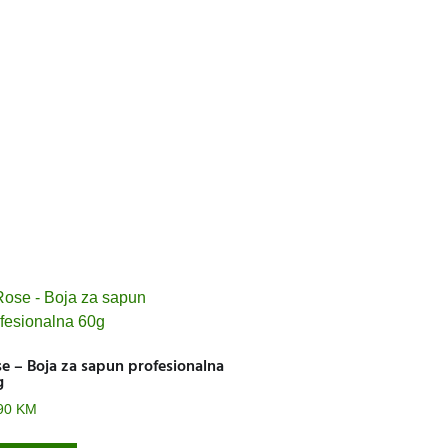
e – Boja za sapun profesionalna
g
90
KM