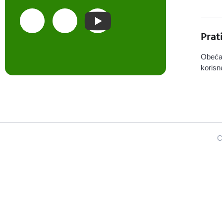
Prat
Obeća
korisn
C