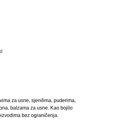
ld
evima za usne, sjenilima, puderima,
iona, balzama za usne. Kao bojilo
oizvodima bez ograničenja.