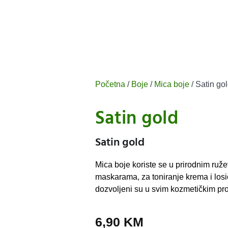
Početna
/
Boje
/
Mica boje
/ Satin go
Satin gold
Satin gold
Mica boje koriste se u prirodnim ruž
maskarama, za toniranje krema i los
dozvoljeni su u svim kozmetičkim pr
6,90
KM