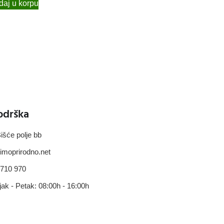
aj u korpu
odrška
išće polje bb
imoprirodno.net
 710 970
jak - Petak: 08:00h - 16:00h