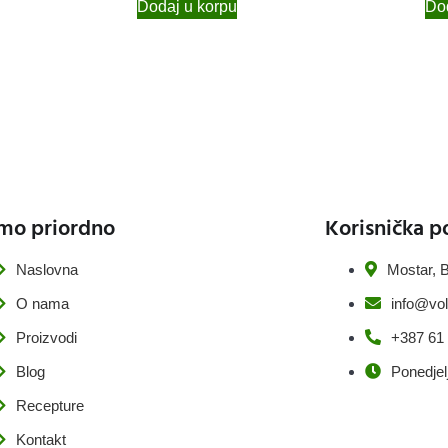
Dodaj u korpu
Dod
mo priordno
Korisnička p
Naslovna
Mostar, B
O nama
info@vol
Proizvodi
+387 61
Blog
Ponedjel
Recepture
Kontakt