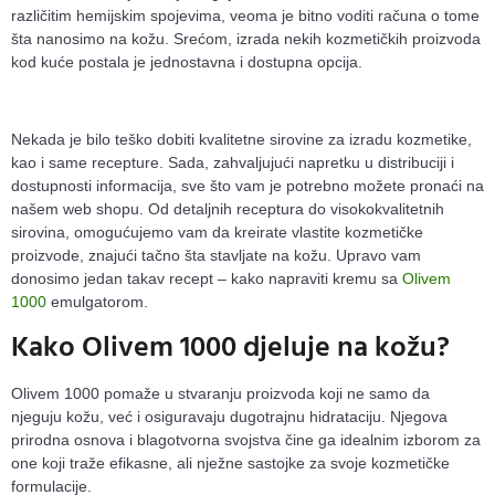
različitim hemijskim spojevima, veoma je bitno voditi računa o tome
šta nanosimo na kožu. Srećom, izrada nekih kozmetičkih proizvoda
kod kuće postala je jednostavna i dostupna opcija.
Nekada je bilo teško dobiti kvalitetne sirovine za izradu kozmetike,
kao i same recepture. Sada, zahvaljujući napretku u distribuciji i
dostupnosti informacija, sve što vam je potrebno možete pronaći na
našem web shopu. Od detaljnih receptura do visokokvalitetnih
sirovina, omogućujemo vam da kreirate vlastite kozmetičke
proizvode, znajući tačno šta stavljate na kožu. Upravo vam
donosimo jedan takav recept – kako napraviti kremu sa
Olivem
1000
emulgatorom.
Kako Olivem 1000 djeluje na kožu?
Olivem 1000 pomaže u stvaranju proizvoda koji ne samo da
njeguju kožu, već i osiguravaju dugotrajnu hidrataciju. Njegova
prirodna osnova i blagotvorna svojstva čine ga idealnim izborom za
one koji traže efikasne, ali nježne sastojke za svoje kozmetičke
formulacije.