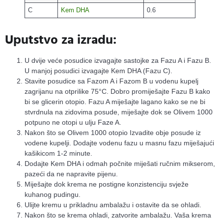
C
Kem DHA
0.6
Uputstvo za izradu:
U dvije veće posudice izvagajte sastojke za Fazu A i Fazu B.
U manjoj posudici izvagajte Kem DHA (Fazu C).
Stavite posudice sa Fazom A i Fazom B u vodenu kupelj
zagrijanu na otprilike 75°C. Dobro promiješajte Fazu B kako
bi se glicerin otopio. Fazu A miješajte lagano kako se ne bi
stvrdnula na zidovima posude, miješajte dok se Olivem 1000
potpuno ne otopi u ulju Faze A.
Nakon što se Olivem 1000 otopio Izvadite obje posude iz
vodene kupelji. Dodajte vodenu fazu u masnu fazu miješajući
kašikicom 1-2 minute.
Dodajte Kem DHA i odmah počnite miješati ručnim mikserom,
pazeći da ne napravite pijenu.
Miješajte dok krema ne postigne konzistenciju svježe
kuhanog pudingu.
Ulijte kremu u prikladnu ambalažu i ostavite da se ohladi.
Nakon što se krema ohladi, zatvorite ambalažu. Vaša krema