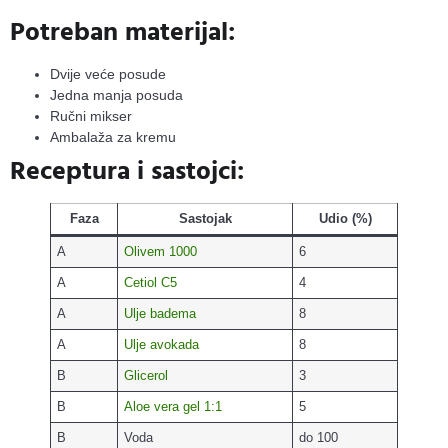
Potreban materijal:
Dvije veće posude
Jedna manja posuda
Ručni mikser
Ambalaža za kremu
Receptura i sastojci:
Faza
Sastojak
Udio (%)
A
Olivem 1000
6
A
Cetiol C5
4
A
Ulje badema
8
A
Ulje avokada
8
B
Glicerol
3
B
Aloe vera gel 1:1
5
B
Voda
do 100