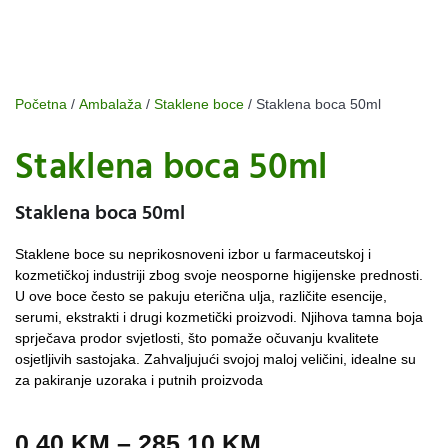
Početna
/
Ambalaža
/
Staklene boce
/ Staklena boca 50ml
Staklena boca 50ml
Staklena boca 50ml
Staklene boce su neprikosnoveni izbor u farmaceutskoj i
kozmetičkoj industriji zbog svoje neosporne higijenske prednosti.
U ove boce često se pakuju eterična ulja, različite esencije,
serumi, ekstrakti i drugi kozmetički proizvodi. Njihova tamna boja
sprječava prodor svjetlosti, što pomaže očuvanju kvalitete
osjetljivih sastojaka. Zahvaljujući svojoj maloj veličini, idealne su
za pakiranje uzoraka i putnih proizvoda
0,40
KM
–
285,10
KM