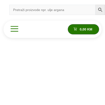
0,00
KM
Proizvod