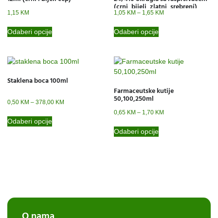
(crni, bijeli, zlatni, srebreni)
1,15
KM
1,05
KM
–
1,65
KM
Odaberi opcije
Odaberi opcije
Staklena boca 100ml
Farmaceutske kutije
50,100,250ml
0,50
KM
–
378,00
KM
0,65
KM
–
1,70
KM
Odaberi opcije
Odaberi opcije
O nama