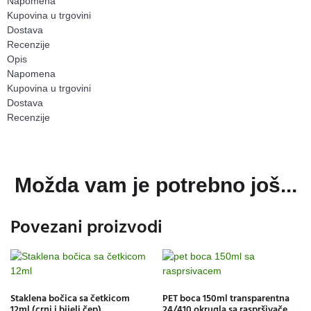
Napomena
Kupovina u trgovini
Dostava
Recenzije
Opis
Napomena
Kupovina u trgovini
Dostava
Recenzije
Možda vam je potrebno još...
Povezani proizvodi
Staklena bočica sa četkicom
PET boca 150ml transparentna
12ml (crni i bijeli čep)
24/410 okrugla sa raspršivačem