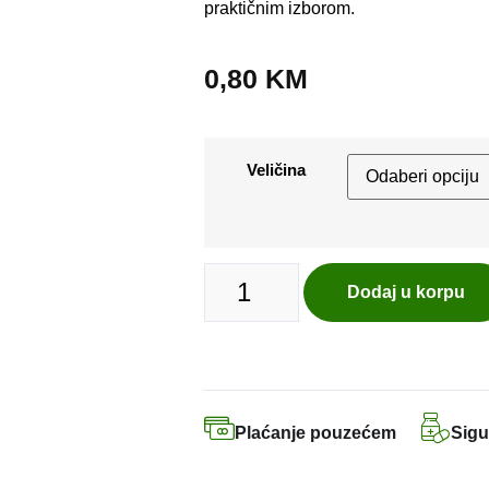
praktičnim izborom.
0,80
KM
Veličina
Dodaj u korpu
Plaćanje pouzećem
Sigu