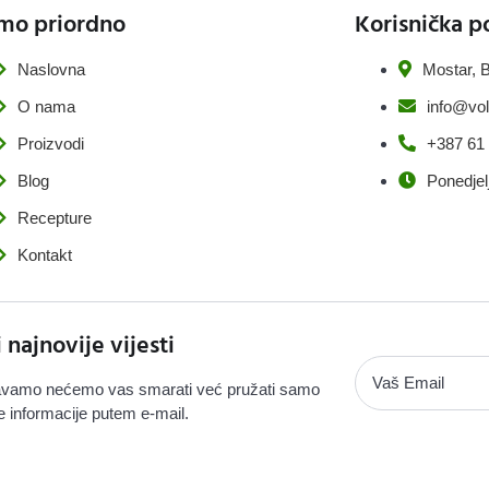
mo priordno
Korisnička p
Naslovna
Mostar, B
O nama
info@vol
Proizvodi
+387 61
Blog
Ponedjel
Recepture
Kontakt
i najnovije vijesti
vamo nećemo vas smarati već pružati samo
e informacije putem e-mail.