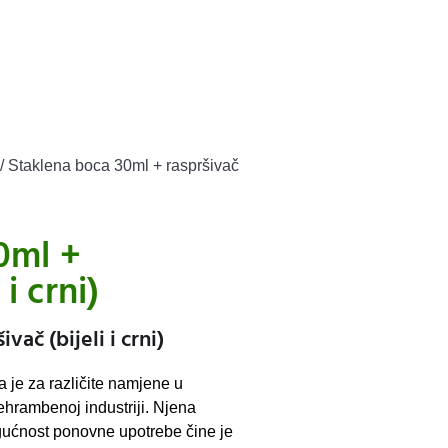
/ Staklena boca 30ml + raspršivač
0ml +
 i crni)
vač (bijeli i crni)
 je za različite namjene u
ehrambenoj industriji. Njena
ogućnost ponovne upotrebe čine je