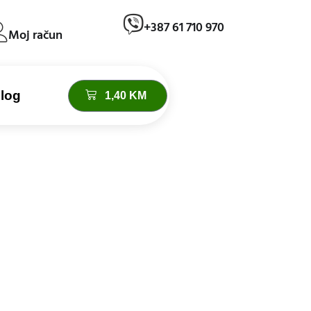
+387 61 710 970
Moj račun
log
1,40
KM