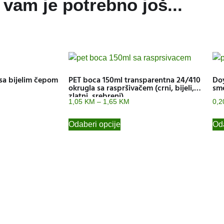
vam je potrebno još...
sa bijelim čepom
PET boca 150ml transparentna 24/410
Doy
okrugla sa raspršivačem (crni, bijeli,
sme
zlatni, srebreni)
1,05
KM
–
1,65
KM
0,
Odaberi opcije
Oda