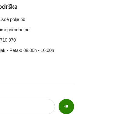
odrška
išće polje bb
imoprirodno.net
 710 970
jak - Petak: 08:00h - 16:00h