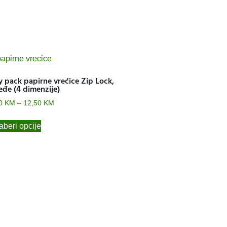
 pack papirne vrećice Zip Lock,
đe (4 dimenzije)
20
KM
–
12,50
KM
beri opcije