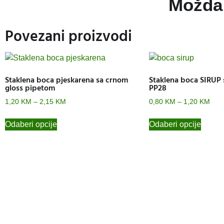
Možda 
Povezani proizvodi
Staklena boca pjeskarena sa crnom
Staklena boca SIRUP 
gloss pipetom
PP28
1,20
KM
–
2,15
KM
0,80
KM
–
1,20
KM
Odaberi opcije
Odaberi opcije