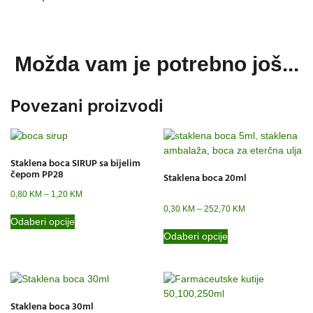
Možda vam je potrebno još...
Povezani proizvodi
Staklena boca SIRUP sa bijelim
čepom PP28
Staklena boca 20ml
0,80
KM
–
1,20
KM
0,30
KM
–
252,70
KM
Odaberi opcije
Odaberi opcije
Staklena boca 30ml