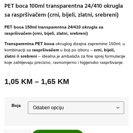
PET boca 100ml transparentna 24/410 okrugla
sa raspršivačem (crni, bijeli, zlatni, srebreni)
PET boca 150ml transparentna 24/410 okrugla sa
raspršivačem (crni, bijeli, zlatni, srebreni)
Transparentna PET boca
okruglog dizajna zapremine 150ml, u
kombinaciji sa
raspršivačem
u boji po izboru –
crni, bijeli,
zlatni
ili
srebreni
– idealna je ambalaža za fine sprej formulacije
koje zahtijevaju precizno, ravnomjerno i higijensko raspršivanje.
1,05
KM
–
1,65
KM
Boja