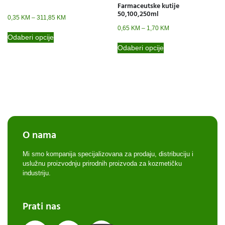
Farmaceutske kutije
50,100,250ml
0,35
KM
–
311,85
KM
0,65
KM
–
1,70
KM
Odaberi opcije
Odaberi opcije
O nama
Mi smo kompanija specijalizovana za prodaju, distribuciju i
uslužnu proizvodnju prirodnih proizvoda za kozmetičku
industriju.
Prati nas