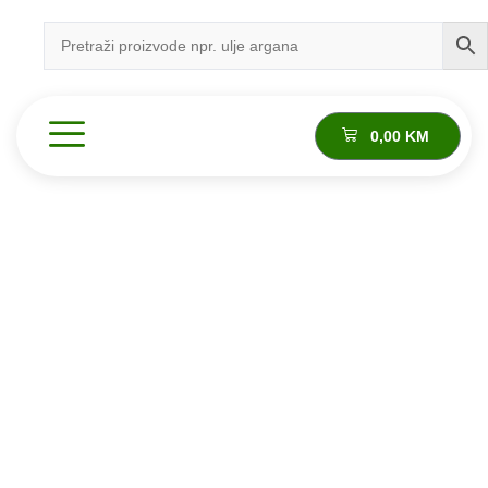
0,00
KM
Proizvod