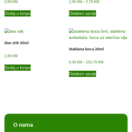
0,50
KM
2,45
KM
–
2,70
KM
Dodaj u korpu
Odaberi opcije
Deo stik 30ml
Staklena boca 20ml
1,80
KM
0,30
KM
–
252,70
KM
Dodaj u korpu
Odaberi opcije
O nama