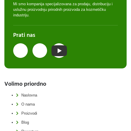
Mi smo kompanija specijalizovana za prodaju, distribuciju i
uslužnu proizvodnju prirodnih proizvoda za kozmetičku
industriju.
Prati nas
Volimo priordno
Naslovna
O nama
Proizvodi
Blog