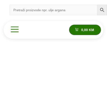
0,00
KM
Proizvod