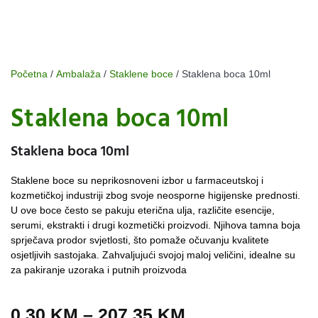
Početna
/
Ambalaža
/
Staklene boce
/ Staklena boca 10ml
Staklena boca 10ml
Staklena boca 10ml
Staklene boce su neprikosnoveni izbor u farmaceutskoj i
kozmetičkoj industriji zbog svoje neosporne higijenske prednosti.
U ove boce često se pakuju eterična ulja, različite esencije,
serumi, ekstrakti i drugi kozmetički proizvodi. Njihova tamna boja
sprječava prodor svjetlosti, što pomaže očuvanju kvalitete
osjetljivih sastojaka. Zahvaljujući svojoj maloj veličini, idealne su
za pakiranje uzoraka i putnih proizvoda
0,30
KM
–
207,35
KM