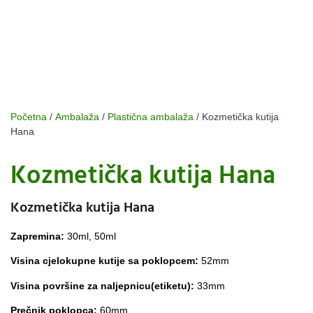
Početna
/
Ambalaža
/
Plastična ambalaža
/ Kozmetička kutija
Hana
Kozmetička kutija Hana
Kozmetička kutija Hana
Zapremina:
30ml, 50ml
Visina cjelokupne kutije sa poklopcem:
52mm
Visina površine za naljepnicu(etiketu):
33mm
Prečnik poklopca:
60mm