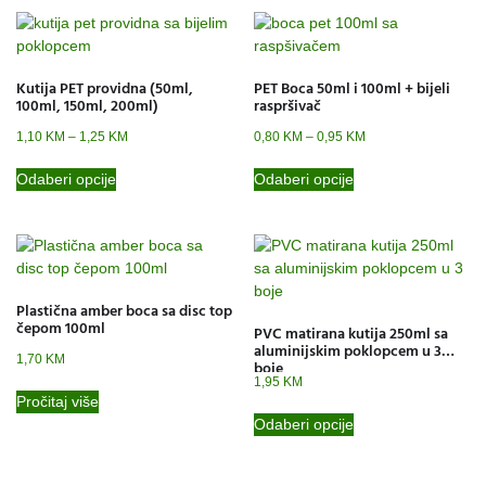
Kutija PET providna (50ml,
PET Boca 50ml i 100ml + bijeli
100ml, 150ml, 200ml)
raspršivač
1,10
KM
–
1,25
KM
0,80
KM
–
0,95
KM
Odaberi opcije
Odaberi opcije
Plastična amber boca sa disc top
čepom 100ml
PVC matirana kutija 250ml sa
aluminijskim poklopcem u 3
1,70
KM
boje
1,95
KM
Pročitaj više
Odaberi opcije