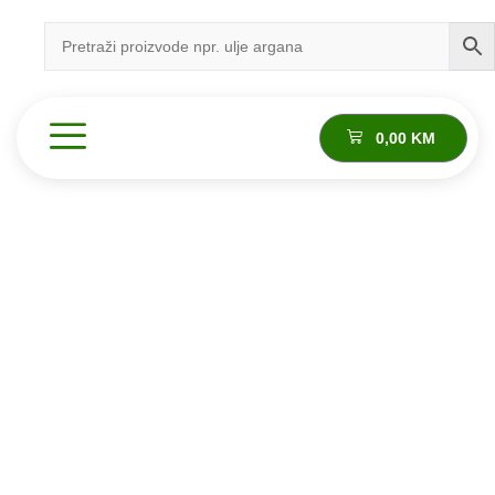
0,00
KM
Proizvod