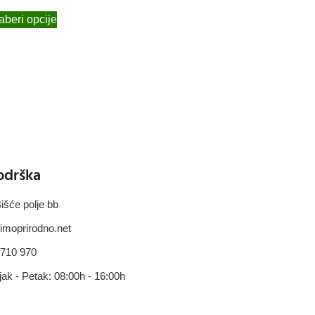
beri opcije
odrška
išće polje bb
imoprirodno.net
 710 970
jak - Petak: 08:00h - 16:00h