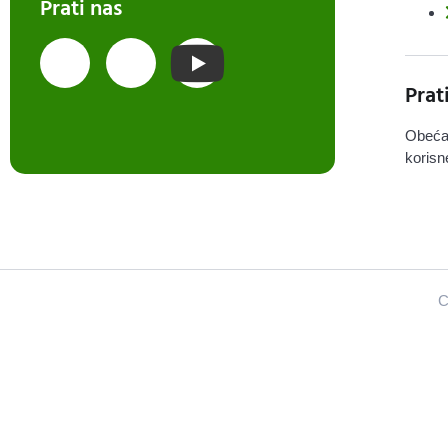
Prati nas
Prat
Obeća
korisn
C