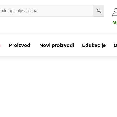
Mo
a
Proizvodi
Novi proizvodi
Edukacije
B
Proizvod