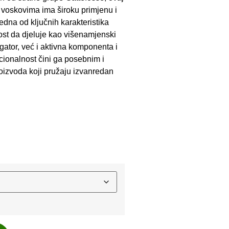
m voskovima ima široku primjenu i
edna od ključnih karakteristika
t da djeluje kao višenamjenski
gator, već i aktivna komponenta i
kcionalnost čini ga posebnim i
izvoda koji pružaju izvanredan