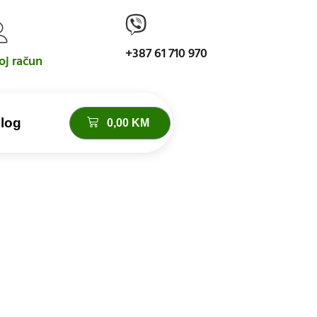
+387 61 710 970
j račun
log
0,00
KM