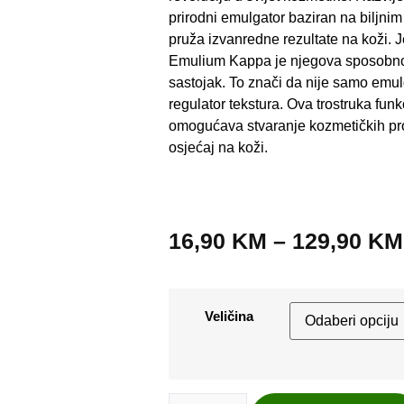
prirodni emulgator baziran na biljni
pruža izvanredne rezultate na koži. J
Emulium Kappa je njegova sposobnos
sastojak. To znači da nije samo emul
regulator tekstura. Ova trostruka fun
omogućava stvaranje kozmetičkih pro
osjećaj na koži.
16,90
KM
–
129,90
KM
Veličina