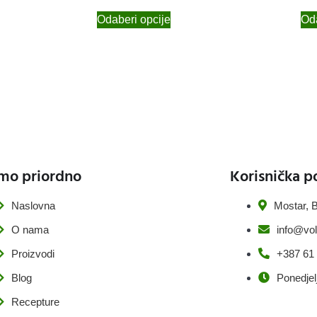
Odaberi opcije
Oda
mo priordno
Korisnička p
Naslovna
Mostar, B
O nama
info@vol
Proizvodi
+387 61
Blog
Ponedjel
Recepture