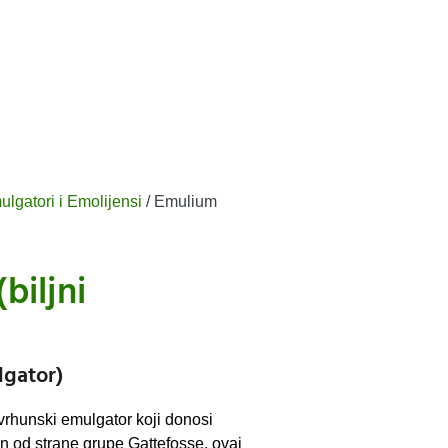
lgatori i Emolijensi
/ Emulium
biljni
lgator)
vrhunski emulgator koji donosi
en od strane grupe Gattefosse, ovaj