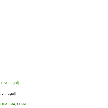
ivni ugalj
90
KM
–
34,90
KM