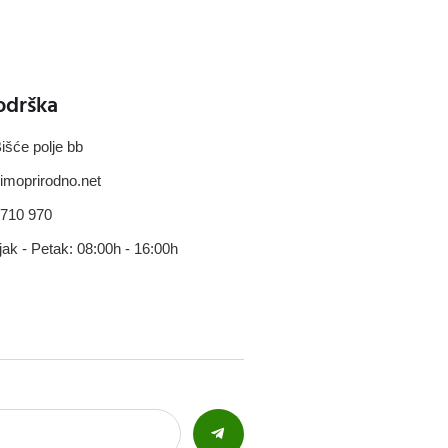
odrška
išće polje bb
imoprirodno.net
 710 970
jak - Petak: 08:00h - 16:00h