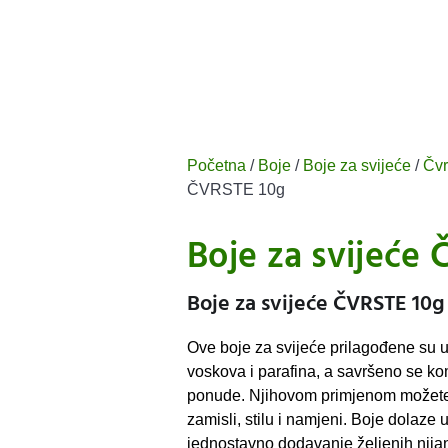
Početna
/
Boje
/
Boje za svijeće
/
Čvr
ČVRSTE 10g
Boje za svijeće
Boje za svijeće ČVRSTE 10g
Ove boje za svijeće prilagođene su up
voskova i parafina, a savršeno se kom
ponude. Njihovom primjenom možete kr
zamisli, stilu i namjeni. Boje dolaze
jednostavno dodavanje željenih nijans