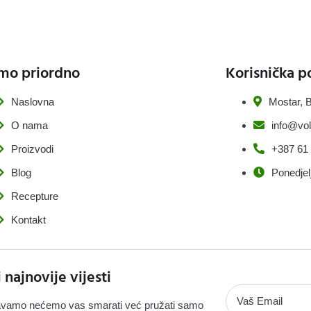
mo priordno
Korisnička p
Naslovna
Mostar, B
O nama
info@vol
Proizvodi
+387 61
Blog
Ponedjel
Recepture
Kontakt
i najnovije vijesti
vamo nećemo vas smarati već pružati samo