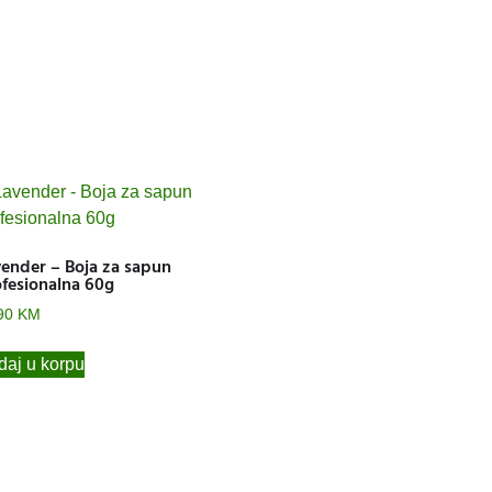
ender – Boja za sapun
fesionalna 60g
90
KM
aj u korpu