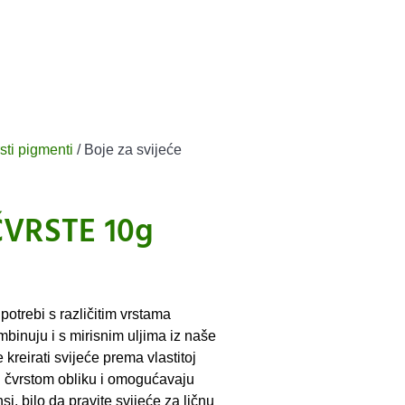
sti pigmenti
/ Boje za svijeće
 ČVRSTE 10g
otrebi s različitim vrstama
binuju i s mirisnim uljima iz naše
eirati svijeće prema vlastitoj
 u čvrstom obliku i omogućavaju
i, bilo da pravite svijeće za ličnu