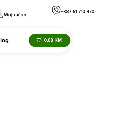
+387 61 710 970
Moj račun
log
0,00
KM