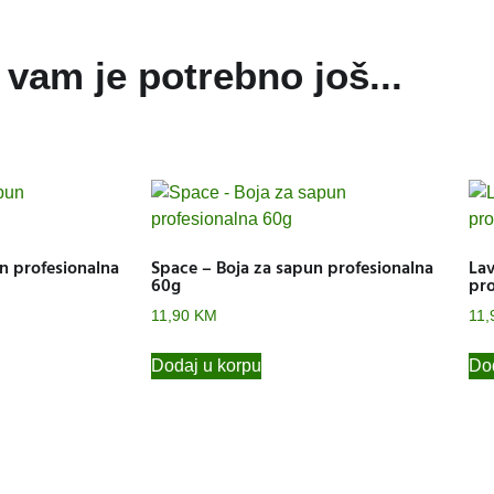
vam je potrebno još...
n profesionalna
Space – Boja za sapun profesionalna
Lav
60g
pro
11,90
KM
11,
Dodaj u korpu
Dod