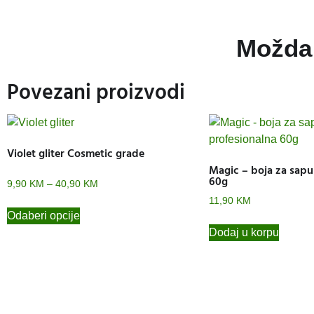
Možda 
Povezani proizvodi
Violet gliter Cosmetic grade
Magic – boja za sapu
60g
9,90
KM
–
40,90
KM
11,90
KM
Odaberi opcije
Dodaj u korpu