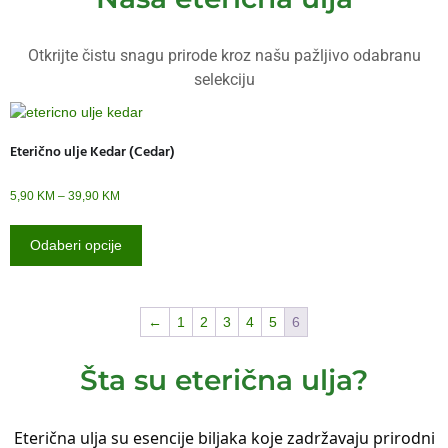
Otkrijte čistu snagu prirode kroz našu pažljivo odabranu
selekciju
Eterično ulje Kedar (Cedar)
5,90
KM
–
39,90
KM
Odaberi opcije
←
1
2
3
4
5
6
Šta su eterična ulja?
Eterična ulja su esencije biljaka koje zadržavaju prirodni