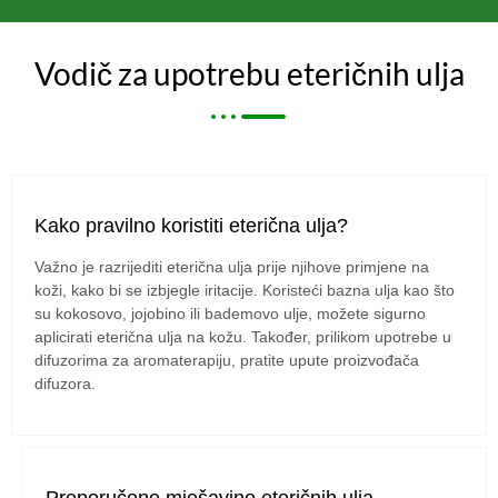
Vodič za upotrebu eteričnih ulja
Kako pravilno koristiti eterična ulja?
Važno je razrijediti eterična ulja prije njihove primjene na
koži, kako bi se izbjegle iritacije. Koristeći bazna ulja kao što
su kokosovo, jojobino ili bademovo ulje, možete sigurno
aplicirati eterična ulja na kožu. Također, prilikom upotrebe u
difuzorima za aromaterapiju, pratite upute proizvođača
difuzora.
Preporučene mješavine eteričnih ulja