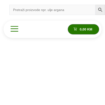
0,00
KM
Sve što je potrebno znati
Eterična ulja
Eterična ulja predstavljaju prirodne, visoko