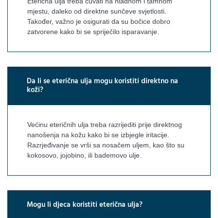
Eterična ulja treba čuvati na hladnom i tamnom
mjestu, daleko od direktne sunčeve svjetlosti.
Također, važno je osigurati da su bočice dobro
zatvorene kako bi se spriječilo isparavanje.
Da li se eterična ulja mogu koristiti direktno na
koži?
Većinu eteričnih ulja treba razrijediti prije direktnog
nanošenja na kožu kako bi se izbjegle iritacije.
Razrjeđivanje se vrši sa nosačem uljem, kao što su
kokosovo, jojobino, ili bademovo ulje.
Mogu li djeca koristiti eterična ulja?