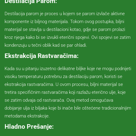
Destilacija Parom:
Destilacija parom je proces u kojem se parom izvlače aktivne
komponente iz biljnog materijala. Tokom ovog postupka, biljni
materijal se stavlja u destilacioni kotao, gdje se parom prolazi
kroz njega kako bi se izvukli eterični spojevi. Ovi spojevi se zatim
kondenzuju u tečni oblik kad se par ohladi.
Ekstrakcija Rastvaračima:
Kada su u pitanju izuzetno delikatne biljke koje ne mogu podnijeti
visoku temperaturu potrebnu za destilaciju parom, koristi se
ekstrakcija rastvaračima. U ovom procesu, biljni materijal se
tretira specifičnim rastvaračima koji razlažu eterično ulje, koje
se zatim odvaja od rastvarača. Ovaj metod omogućava
dobijanje ulja iz biljaka koje bi inače bile oštećene tradicionalnijim
metodama ekstrakcije.
Hladno Prešanje: