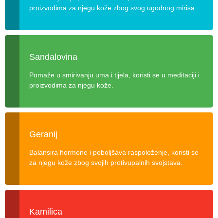
proizvodima za njegu kože zbog svog ugodnog mirisa.
Sandalovina
Pomaže u smirivanju uma i tijela, koristi se u meditaciji i
proizvodima za njegu kože.
Geranij
Balansira hormone i poboljšava raspoloženje, koristi se
za njegu kože zbog svojih protivupalnih svojstava.
Kamilica