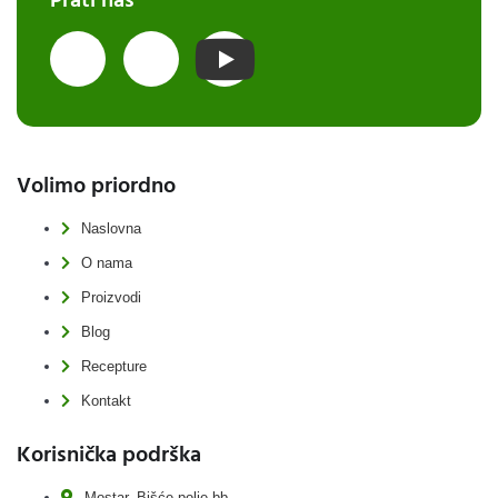
Prati nas
Volimo priordno
Naslovna
O nama
Proizvodi
Blog
Recepture
Kontakt
Korisnička podrška
Mostar, Bišće polje bb