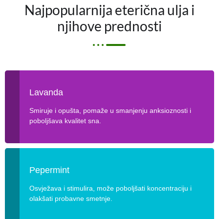
Najpopularnija eterična ulja i
njihove prednosti
Lavanda
Smiruje i opušta, pomaže u smanjenju anksioznosti i
poboljšava kvalitet sna.
Pepermint
Osvježava i stimulira, može poboljšati koncentraciju i
olakšati probavne smetnje.