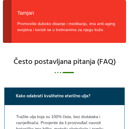
Tamjan
Promoviše duboko disanje i meditaciju, ima anti-aging
svojstva i koristi se u tretmanima za njegu kože.
Često postavljana pitanja (FAQ)
Kako odabrati kvalitetno eterično ulje?
Tražite ulja koja su 100% čista, bez dodataka i
razrjeđivača. Provjerite da li proizvođač navodi
botaničko ime biljke, metodu ekstrakcije i zemlju