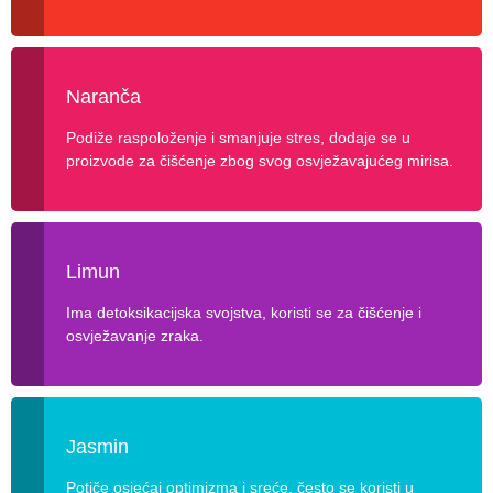
Naranča
Podiže raspoloženje i smanjuje stres, dodaje se u
proizvode za čišćenje zbog svog osvježavajućeg mirisa.
Limun
Ima detoksikacijska svojstva, koristi se za čišćenje i
osvježavanje zraka.
Jasmin
Potiče osjećaj optimizma i sreće, često se koristi u