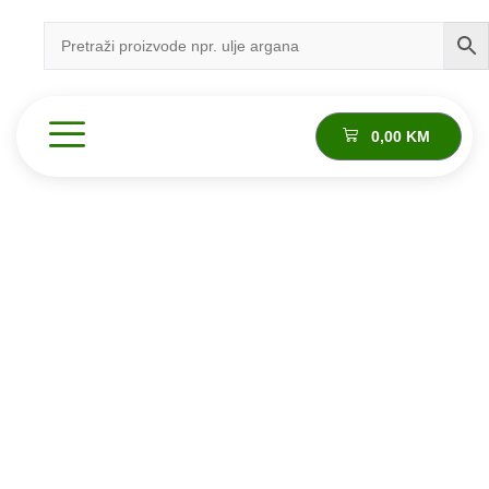
0,00
KM
Proizvod