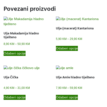
Povezani proizvodi
Ulje (macerat) Kantariona
Ulje Makadamija hladno
tiješteno
5,90
KM
–
29,90
KM
8,90
KM
–
50,90
KM
Odaberi opcije
Odaberi opcije
Ulje Čička
Ulje Amle hladno tiješteno
4,90
KM
–
31,00
KM
7,90
KM
–
59,90
KM
Odaberi opcije
Odaberi opcije