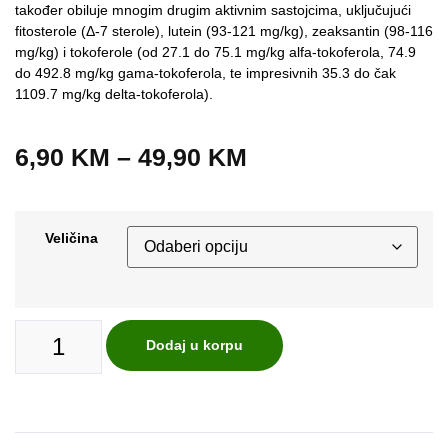
također obiluje mnogim drugim aktivnim sastojcima, uključujući
fitosterole (Δ-7 sterole), lutein (93-121 mg/kg), zeaksantin (98-116
mg/kg) i tokoferole (od 27.1 do 75.1 mg/kg alfa-tokoferola, 74.9
do 492.8 mg/kg gama-tokoferola, te impresivnih 35.3 do čak
1109.7 mg/kg delta-tokoferola).
6,90
KM
–
49,90
KM
Veličina
Dodaj u korpu