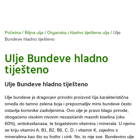
Početna
/
Biljna ulja
/
Organska i hladno tiještena ulja
/ Ulje
Bundeve hladno tiješteno
Ulje Bundeve hladno
tiješteno
Ulje Bundeve hladno tiješteno
Ulje bundeve je dragocjen prirodni proizvod čija karakteristična
smeđa do tamno zelena boja i prepoznatljiv miris bundeve često
ostavlja korisnike zadivljenima. Ovo ulje je pravo blago prirode,
obogaćeno visokim nivoom nezasićenih masnih kiselina (oko
60%), antioksidanasa, te bogatstvom vitamina i minerala. U njemu
se kriju vitamini A, B1, B2, B6, C, D, i vitamin K, zajedno s
mineralima kao što su fosfor i cink. No, to nije sve. Bundevino ulje