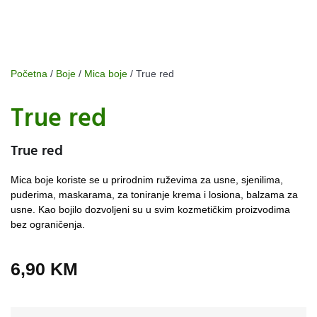
Početna
/
Boje
/
Mica boje
/ True red
True red
True red
Mica boje koriste se u prirodnim ruževima za usne, sjenilima,
puderima, maskarama, za toniranje krema i losiona, balzama za
usne. Kao bojilo dozvoljeni su u svim kozmetičkim proizvodima
bez ograničenja.
6,90
KM