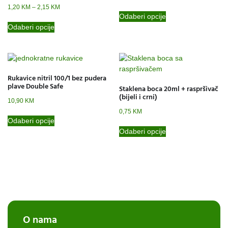
1,20
KM
–
2,15
KM
Odaberi opcije
Odaberi opcije
Rukavice nitril 100/1 bez pudera
plave Double Safe
Staklena boca 20ml + raspršivač
(bijeli i crni)
10,90
KM
0,75
KM
Odaberi opcije
Odaberi opcije
O nama