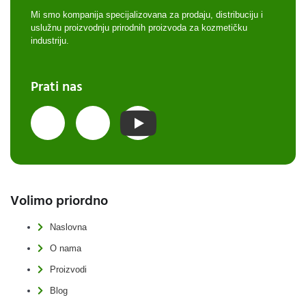
Mi smo kompanija specijalizovana za prodaju, distribuciju i
uslužnu proizvodnju prirodnih proizvoda za kozmetičku
industriju.
Prati nas
Volimo priordno
Naslovna
O nama
Proizvodi
Blog