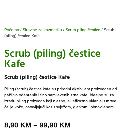
Početna
/
Sirovine za kozmetiku
/
Scrub piling čestice
/ Scrub
(piling) čestice Kafe
Scrub (piling) čestice
Kafe
Scrub (piling) čestice Kafe
Piling (scrub) čestice kafe su prirodni eksfolijant proizveden od
pažljivo odabranih i fino samljevenih zrna kafe. Idealne su za
izradu piling proizvoda koji nježno, ali efikasno uklanjaju mrtve
ćelije kože, ostavljajući kožu svježom, glatkom i obnovljenom.
8,90
KM
–
99,90
KM