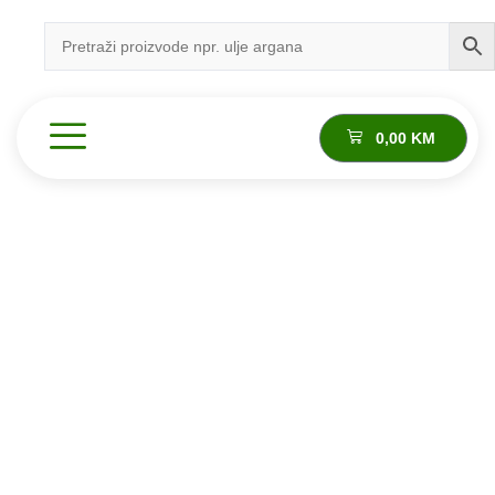
0,00
KM
Proizvod