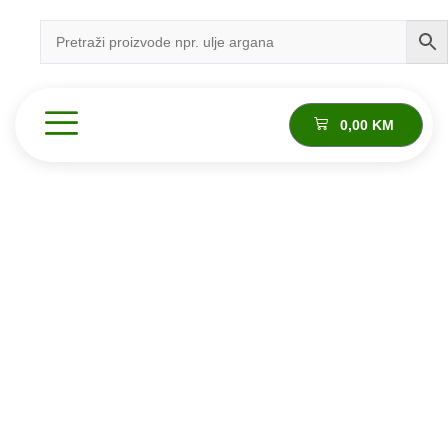
0,00
KM
Proizvod