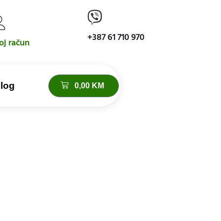
+387 61 710 970
j račun
log
0,00
KM