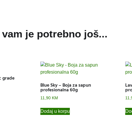
vam je potrebno još...
c grade
Blue Sky – Boja za sapun
Lav
profesionalna 60g
pro
11,90
KM
11,
Dodaj u korpu
Dod