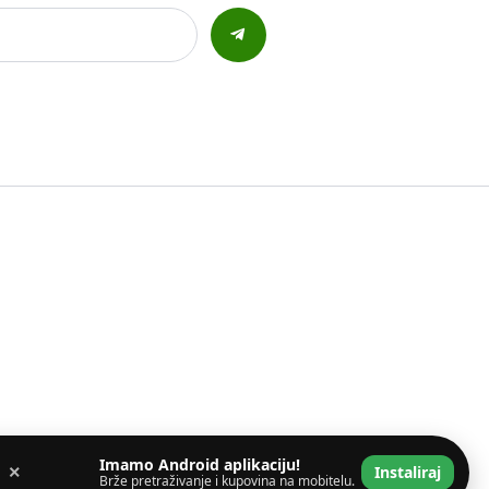
Imamo Android aplikaciju!
×
Instaliraj
Brže pretraživanje i kupovina na mobitelu.