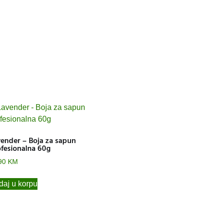
ender – Boja za sapun
fesionalna 60g
90
KM
aj u korpu