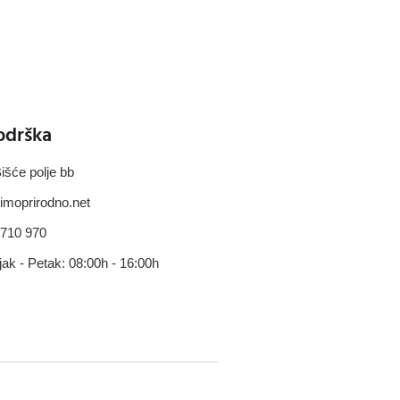
odrška
išće polje bb
imoprirodno.net
 710 970
jak - Petak: 08:00h - 16:00h