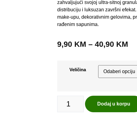
zahvaljujući svojoj ultra-sitnoj gra
distribuciju i luksuzan završni efeka
make-upu, dekorativnim gelovima, pr
rađenim sapunima.
9,90
KM
–
40,90
KM
Veličina
Dodaj u korpu