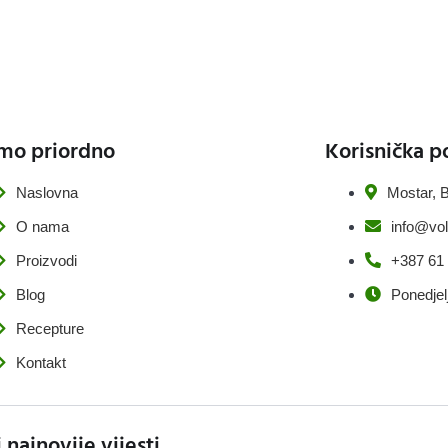
mo priordno
Korisnička p
Naslovna
Mostar, B
O nama
info@vol
Proizvodi
+387 61
Blog
Ponedjel
Recepture
Kontakt
i najnovije vijesti