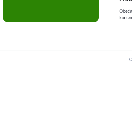
Obeća
korisn
C