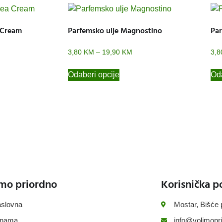
 Cream
Parfemsko ulje Magnostino
Par
3,80
KM
–
19,90
KM
3,
Odaberi opcije
Oda
mo priordno
Korisnička p
slovna
Mostar, Bišće 
 nama
info@volimopri