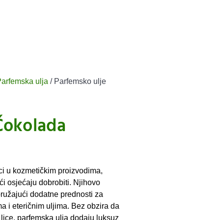
arfemska ulja
/ Parfemsko ulje
Čokolada
ci u kozmetičkim proizvodima,
ći osjećaju dobrobiti. Njihovo
pružajući dodatne prednosti za
a i eteričnim uljima. Bez obzira da
li lice, parfemska ulja dodaju luksuz