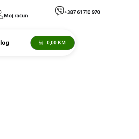
+387 61 710 970
Moj račun
log
0,00
KM