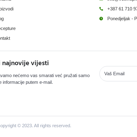
oizvodi
+387 61 710 9
og
Ponedjeljak - 
cepture
ntakt
i najnovije vijesti
vamo nećemo vas smarati već pružati samo
e informacije putem e-mail.
opyright © 2023. All rights reserved.