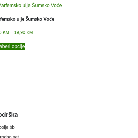
femsko ulje Šumsko Voće
80
KM
–
19,90
KM
beri opcije
odrška
polje bb
rodno.net