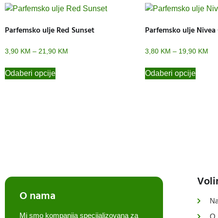
Parfemsko ulje Red Sunset
Parfemsko ulje Nivea
3,90
KM
–
21,90
KM
3,80
KM
–
19,90
KM
Odaberi opcije
Odaberi opcije
Voli
O nama
Na
Mi smo kompanija specijalizovana za
O