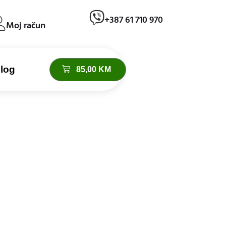
+387 61 710 970
Moj račun
log
85,00
KM