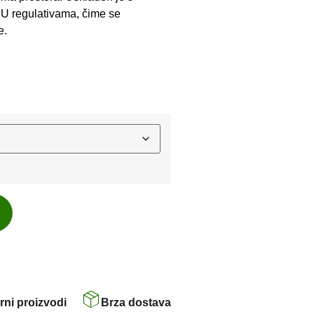
U regulativama, čime se
e.
rni proizvodi
Brza dostava