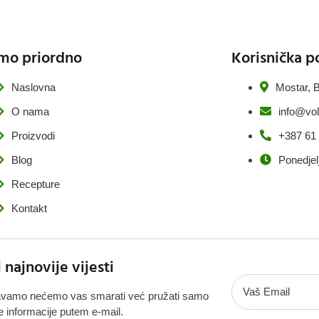
mo priordno
Korisnička p
Naslovna
Mostar, B
O nama
info@vol
Proizvodi
+387 61
Blog
Ponedjel
Recepture
Kontakt
i najnovije vijesti
vamo nećemo vas smarati već pružati samo
e informacije putem e-mail.