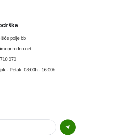
odrška
išće polje bb
imoprirodno.net
 710 970
jak - Petak: 08:00h - 16:00h