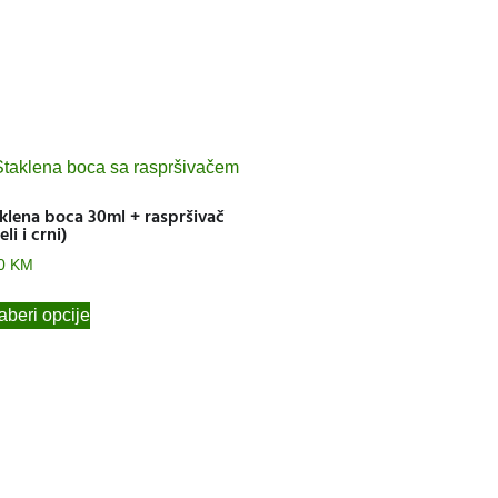
klena boca 30ml + raspršivač
eli i crni)
80
KM
beri opcije