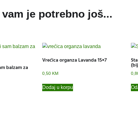
vam je potrebno još...
Vrećica organza Lavanda 15×7
Sta
(bij
sam balzam za
0,50
KM
0,
Dodaj u korpu
Oda