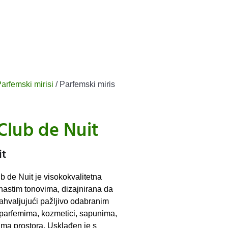
arfemski mirisi
/ Parfemski miris
Club de Nuit
it
b de Nuit je visokokvalitetna
nastim tonovima, dizajnirana da
 Zahvaljujući pažljivo odabranim
 parfemima, kozmetici, sapunima,
ima prostora. Usklađen je s