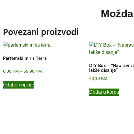
Možda 
Povezani proizvodi
Parfemski miris Terra
DIY Box – “Napravi 
lakše disanje”
6,30
KM
–
59,90
KM
48,10
KM
Odaberi opcije
Dodaj u korpu