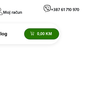
+387 61 710 970
Moj račun
log
0,00
KM