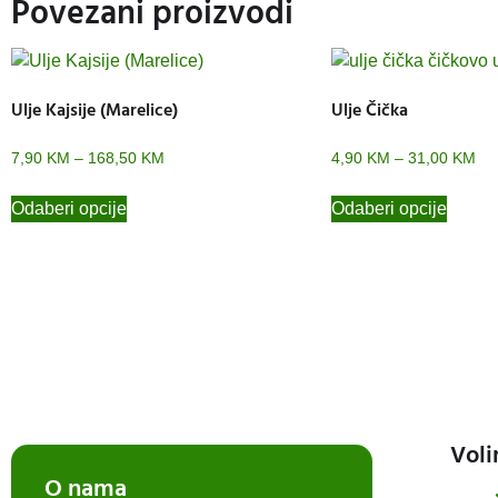
Povezani proizvodi
Ulje Kajsije (Marelice)
Ulje Čička
7,90
KM
–
168,50
KM
4,90
KM
–
31,00
KM
Odaberi opcije
Odaberi opcije
Voli
O nama