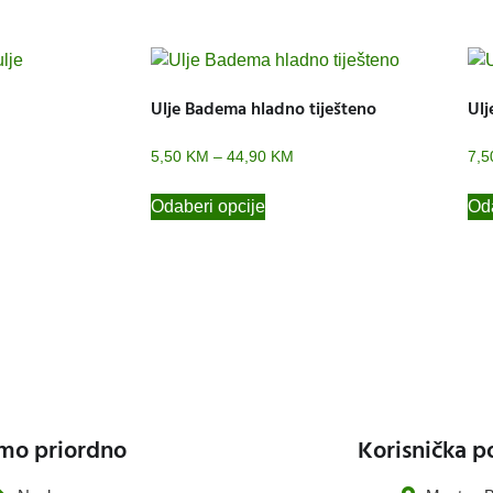
Ulje Badema hladno tiješteno
Ulj
5,50
KM
–
44,90
KM
7,
Odaberi opcije
Oda
mo priordno
Korisnička p