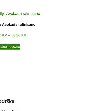
e Avokada rafinisano
50
KM
–
39,90
KM
beri opcije
odrška