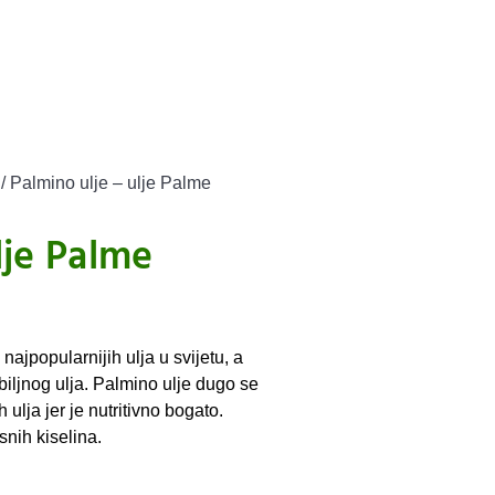
/ Palmino ulje – ulje Palme
lje Palme
 najpopularnijih ulja u svijetu, a
 biljnog ulja. Palmino ulje dugo se
 ulja jer je nutritivno bogato.
snih kiselina.