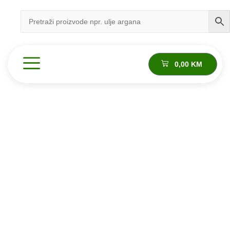
0,00
KM
Proizvod