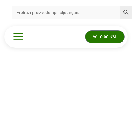
0,00
KM
Proizvod