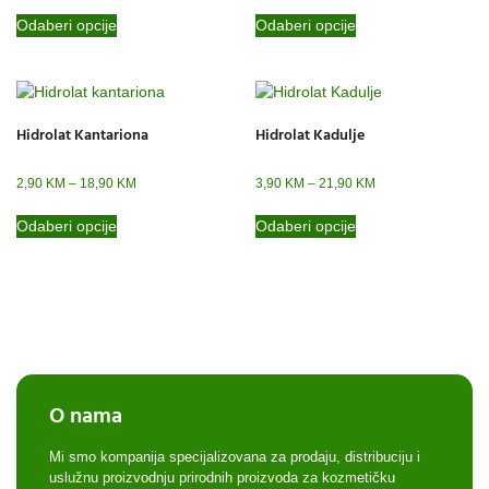
Odaberi opcije
Odaberi opcije
Hidrolat Kantariona
Hidrolat Kadulje
2,90
KM
–
18,90
KM
3,90
KM
–
21,90
KM
Odaberi opcije
Odaberi opcije
O nama
Mi smo kompanija specijalizovana za prodaju, distribuciju i
uslužnu proizvodnju prirodnih proizvoda za kozmetičku