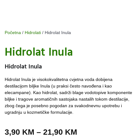
Početna
/
Hidrolati
/ Hidrolat Inula
Hidrolat Inula
Hidrolat Inula
Hidrolat Inula je visokokvalitetna cvjetna voda dobijena
destilacijom biljke Inula (u praksi često navođena i kao
elecampane). Kao hidrolat, sadrži blage vodotopive komponente
biljke i tragove aromatičnih sastojaka nastalih tokom destilacije,
zbog čega je posebno pogodan za svakodnevnu upotrebu i
ugradnju u kozmetičke formulacije.
3,90
KM
–
21,90
KM