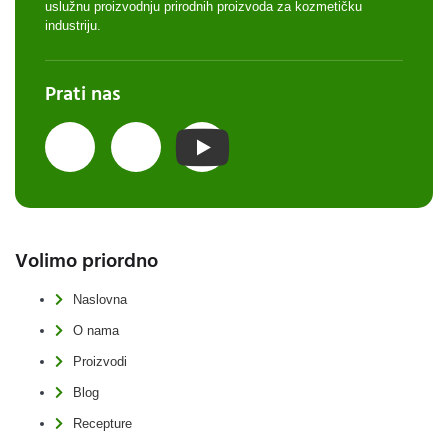
uslužnu proizvodnju prirodnih proizvoda za kozmetičku
industriju.
Prati nas
Volimo priordno
Naslovna
O nama
Proizvodi
Blog
Recepture