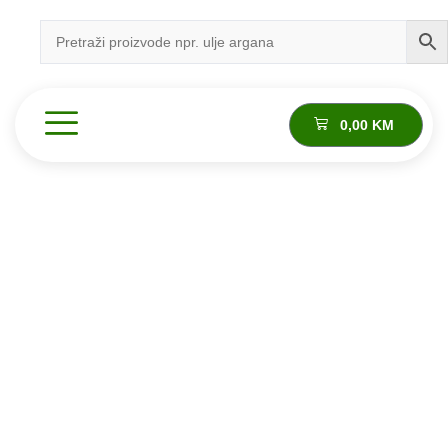
0,00
KM
Proizvod