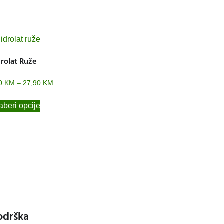
rolat Ruže
90
KM
–
27,90
KM
beri opcije
odrška