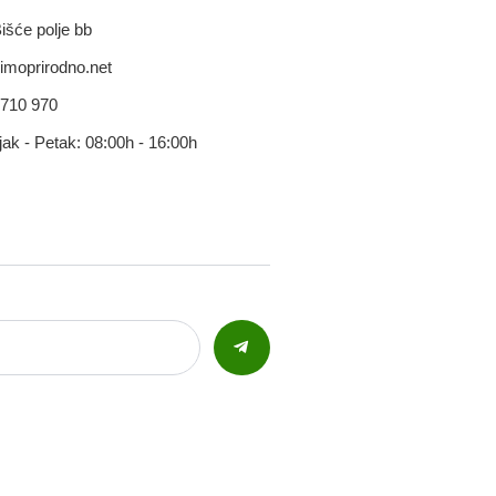
išće polje bb
imoprirodno.net
 710 970
jak - Petak: 08:00h - 16:00h