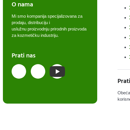
O nama
Mi smo kompanija specijalizovana za
prodaju, distribuciju i
uslužnu proizvodnju prirodnih proizvoda
za kozmetičku industriju.
Prati nas
Prat
Obeća
korisn