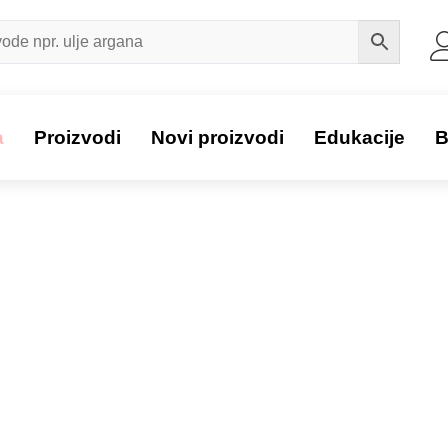
a
Proizvodi
Novi proizvodi
Edukacije
B
Proizvod