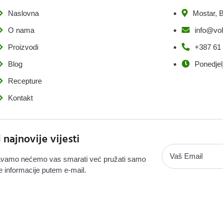
Naslovna
Mostar, B
O nama
info@vol
Proizvodi
+387 61
Blog
Ponedjel
Recepture
Kontakt
i najnovije vijesti
vamo nećemo vas smarati već pružati samo
e informacije putem e-mail.