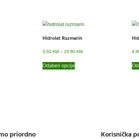
Hidrolat Ruzmarin
Hid
3,50
KM
–
19,90
KM
4,
Odaberi opcije
Oda
mo priordno
Korisnička p