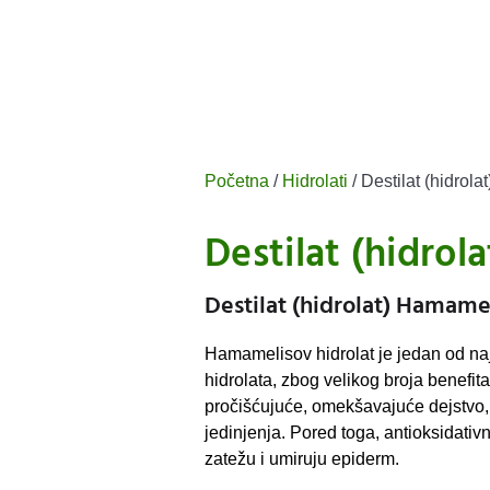
Početna
/
Hidrolati
/ Destilat (hidrol
Destilat (hidrol
Destilat (hidrolat) Hamame
Hamamelisov hidrolat je jedan od naj
hidrolata, zbog velikog broja benefit
pročišćujuće, omekšavajuće dejstvo
jedinjenja. Pored toga, antioksidativ
zatežu i umiruju epiderm.