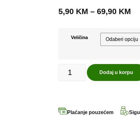
5,90
KM
–
69,90
KM
Veličina
Dodaj u korpu
Plaćanje pouzećem
Sigu