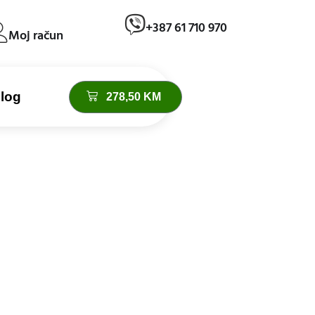
+387 61 710 970
Moj račun
log
278,50
KM