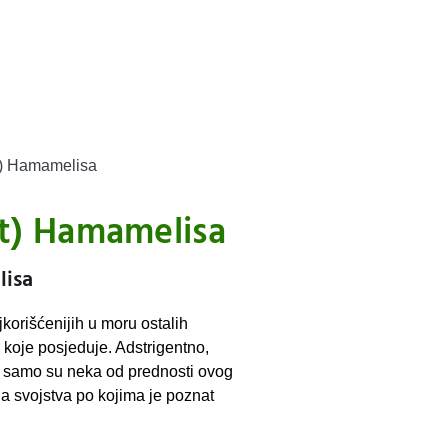
at) Hamamelisa
at) Hamamelisa
lisa
korišćenijih u moru ostalih
a koje posjeduje. Adstrigentno,
, samo su neka od prednosti ovog
na svojstva po kojima je poznat