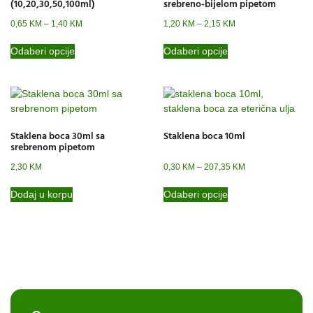
(10,20,30,50,100ml)
srebreno-bijelom pipetom
0,65
KM
–
1,40
KM
1,20
KM
–
2,15
KM
Odaberi opcije
Odaberi opcije
Staklena boca 30ml sa
Staklena boca 10ml
srebrenom pipetom
2,30
KM
0,30
KM
–
207,35
KM
Dodaj u korpu
Odaberi opcije