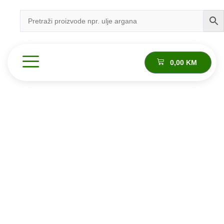
0,00
KM
Proizvod