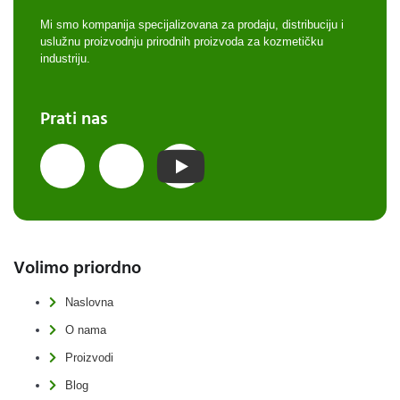
Mi smo kompanija specijalizovana za prodaju, distribuciju i
uslužnu proizvodnju prirodnih proizvoda za kozmetičku
industriju.
Prati nas
Volimo priordno
Naslovna
O nama
Proizvodi
Blog