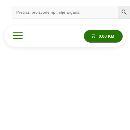
0,00
KM
Proizvod