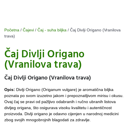
Početna
/
Čajevi
/
Čaj - suha biljka
/ Čaj Divlji Origano (Vranilova
trava)
Čaj Divlji Origano
(Vranilova trava)
Čaj Divlji Origano (Vranilova trava)
Opis:
Divlji Origano (Origanum vulgare) je aromatična biljka
poznata po svom izuzetno jakom i prepoznatljivom mirisu i okusu.
Ovaj čaj se pravi od pažljivo odabranih i ručno ubranih listova
divljeg origana, što osigurava visoku kvalitetu i autentičnost
proizvoda. Divlji origano je odavno cijenjen u narodnoj medicini
zbog svojih mnogobrojnih blagodati za zdravlje.