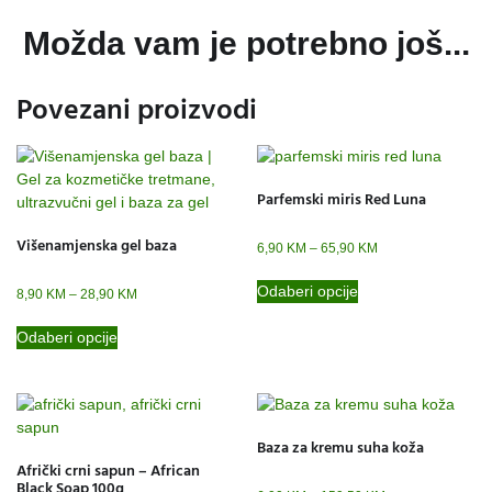
Možda vam je potrebno još...
Povezani proizvodi
Parfemski miris Red Luna
Višenamjenska gel baza
6,90
KM
–
65,90
KM
Odaberi opcije
8,90
KM
–
28,90
KM
Odaberi opcije
Baza za kremu suha koža
Afrički crni sapun – African
Black Soap 100g