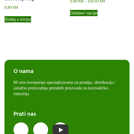
6,90
KM
–
159,50
KM
8,90
KM
Odaberi opcije
Dodaj u korpu
O nama
Mi smo kompanija specijalizovana za prodaju, distribuciju i
uslužnu proizvodnju prirodnih proizvoda za kozmetičku
industriju.
Prati nas