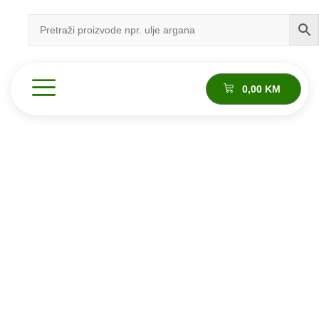
0,00
KM
Proizvod